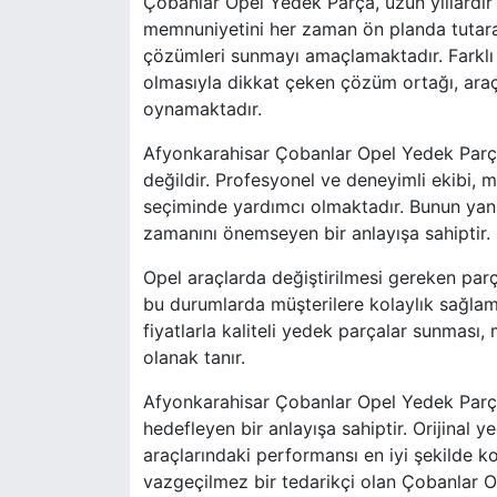
Çobanlar Opel Yedek Parça, uzun yıllardır 
memnuniyetini her zaman ön planda tutarak,
çözümleri sunmayı amaçlamaktadır. Farklı
olmasıyla dikkat çeken çözüm ortağı, araç s
oynamaktadır.
Afyonkarahisar Çobanlar Opel Yedek Parça'
değildir. Profesyonel ve deneyimli ekibi,
seçiminde yardımcı olmaktadır. Bunun yanı sı
zamanını önemseyen bir anlayışa sahiptir.
Opel araçlarda değiştirilmesi gereken par
bu durumlarda müşterilere kolaylık sağlam
fiyatlarla kaliteli yedek parçalar sunması,
olanak tanır.
Afyonkarahisar Çobanlar Opel Yedek Parç
hedefleyen bir anlayışa sahiptir. Orijinal y
araçlarındaki performansı en iyi şekilde ko
vazgeçilmez bir tedarikçi olan Çobanlar O