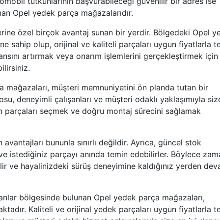
tomobil tutkunlarının başvurabileceği güvenilir bir adres ise
an Opel yedek parça mağazalarıdır.
rine özel birçok avantaj sunan bir yerdir. Bölgedeki Opel y
 sahip olup, orijinal ve kaliteli parçaları uygun fiyatlarla 
nsını artırmak veya onarım işlemlerini gerçekleştirmek için
lirsiniz.
 mağazaları, müşteri memnuniyetini ön planda tutan bir
u, deneyimli çalışanları ve müşteri odaklı yaklaşımıyla siz
gun parçaları seçmek ve doğru montaj sürecini sağlamak
vantajları bununla sınırlı değildir. Ayrıca, güncel stok
ve istediğiniz parçayı anında temin edebilirler. Böylece zam
lir ve hayalinizdeki sürüş deneyimine kaldığınız yerden de
anlar bölgesinde bulunan Opel yedek parça mağazaları,
tadır. Kaliteli ve orijinal yedek parçaları uygun fiyatlarla t