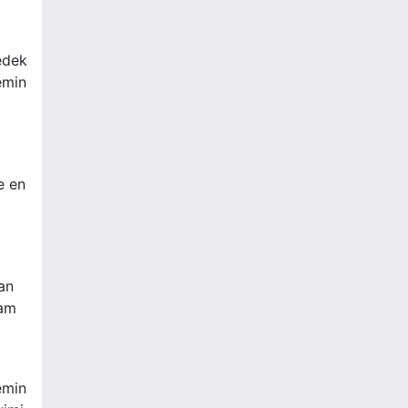
edek
temin
e en
an
vam
emin