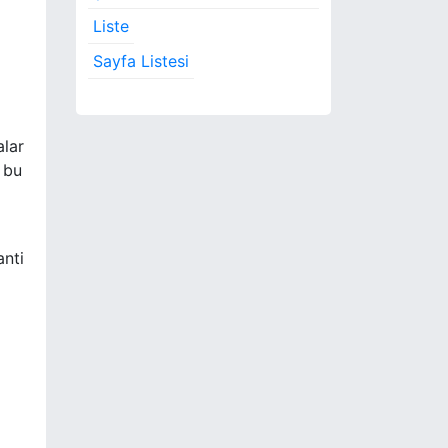
Liste
Sayfa Listesi
i
alar
, bu
anti