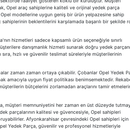
sektörde faaliyet gösteren köklü bir kuruluştur. Müşteri
 Opel araç sahiplerine kaliteli ve orijinal yedek parça
 Opel modellerine uygun geniş bir ürün yelpazesine sahip
ahiplerinin beklentilerini karşılamada başarılı bir şekilde r
nın hizmetleri sadece kapsamlı ürün seçeneğiyle sınırlı
 müşterilere danışmanlık hizmeti sunarak doğru yedek parçan
ra, hızlı ve güvenilir teslimat süreleriyle müşterilerinin
çalar zaman zaman ortaya çıkabilir. Çobanlar Opel Yedek P
ak amacıyla uygun fiyat politikası benimsemektedir. Rekab
 müşterilerin bütçelerini zorlamadan araçlarını tamir etmeleri
a, müşteri memnuniyetini her zaman en üst düzeyde tutmay
edek parçalarının kalitesi ve güvencesiyle, Opel sahipleri
ruyabilirler. Afyonkarahisar çevresindeki Opel sahipleri için
pel Yedek Parça, güvenilir ve profesyonel hizmetleriyle