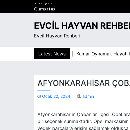
S
Cumartesi
k
Ağustos 8, 2026
i
3:07 pm
EVCIL HAYVAN REHBE
p
t
Evcil Hayvan Rehberi
o
c
o
Latest News
Kumar Oynamak Hayati Nasil 
n
t
e
n
AFYONKARAHISAR ÇOB
t
Ocak 22, 2024
admin
Afyonkarahisar'ın Çobanlar ilçesi, Opel ara
bir seçenek sunmaktadır. Opel markasının 
yedek parçalara erişim sağlamak oldukça 