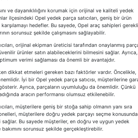
nı ve dayanıklılığını korumak için orijinal ve kaliteli yedek
lar ilçesindeki Opel yedek parça satıcıları, geniş bir ürün
ı karşılamayı hedefler. Bu sayede, Opel araç sahipleri gerekl
arının sorunsuz şekilde çalışmasını sağlayabilir.
ıları, orijinal ekipman üreticisi tarafından onaylanmış parç
venilir ürünler satın alabileceklerini bilmesini sağlar. Ayrıca
ptimum verimi sağlaması da önemli bir avantajdır.
ken dikkat etmeleri gereken bazı faktörler vardır. Öncelikle,
nemlidir. İyi bir Opel yedek parça satıcısı, müşterilerine gar
 gösterir. Ayrıca, parçaların uyumluluğu da önemlidir. Çünkü
dığında aracın performansı olumsuz etkilenebilir.
ıları, müşterilere geniş bir stoğa sahip olmanın yanı sıra
onelleri, müşterilere doğru yedek parçayı seçme konusunda
eri sağlar. Bu sayede müşteriler, en doğru ve uygun yedek
e bakımını sorunsuz şekilde gerçekleştirebilir.