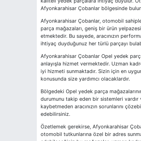
kaliteli yedek parçalara ihtiyaç duyulur. O
Afyonkarahisar Çobanlar bölgesinde bulun
Afyonkarahisar Çobanlar, otomobil sahiple
parça mağazaları, geniş bir ürün yelpazesine
etmektedir. Bu sayede, aracınızın performa
ihtiyaç duyduğunuz her türlü parçayı bulabi
Afyonkarahisar Çobanlar Opel yedek parça
anlayışla hizmet vermektedir. Uzman kadros
iyi hizmeti sunmaktadır. Sizin için en uy
konusunda size yardımcı olacaklardır.
Bölgedeki Opel yedek parça mağazalarının a
durumunu takip eden bir sistemleri vardır 
kaybetmeden aracınızın sorunlarını çözebi
edebilirsiniz.
Özetlemek gerekirse, Afyonkarahisar Çob
otomobil tutkunlarına özel bir adres sunmak