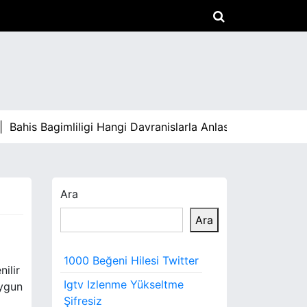
his Bagimliligi Hangi Davranislarla Anlasilir |
İc Mekan Temiz
Ara
Ara
1000 Beğeni Hilesi Twitter
ilir
Igtv Izlenme Yükseltme
uygun
Şifresiz