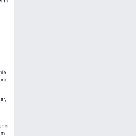
yimi
nle
urar
ar,
rını
yim