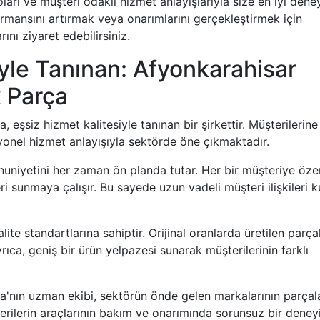
rı ve müşteri odaklı hizmet anlayışlarıyla size en iyi dene
rmansını artırmak veya onarımlarını gerçekleştirmek için
ı ziyaret edebilirsiniz.
iyle Tanınan: Afyonkarahisar
 Parça
şsiz hizmet kalitesiyle tanınan bir şirkettir. Müşterilerine
syonel hizmet anlayışıyla sektörde öne çıkmaktadır.
niyetini her zaman ön planda tutar. Her bir müşteriye öze
i sunmaya çalışır. Bu sayede uzun vadeli müşteri ilişkileri k
te standartlarına sahiptir. Orijinal oranlarda üretilen parçal
a, geniş bir ürün yelpazesi sunarak müşterilerinin farklı
'nın uzman ekibi, sektörün önde gelen markalarının parçala
şterilerin araçlarının bakım ve onarımında sorunsuz bir dene