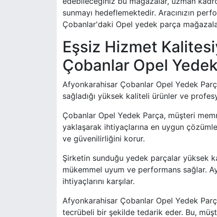
edebileceğiniz bu mağazalar, uzman kadrola
sunmayı hedeflemektedir. Aracınızın perfo
Çobanlar'daki Opel yedek parça mağazaların
Eşsiz Hizmet Kalites
Çobanlar Opel Yedek
Afyonkarahisar Çobanlar Opel Yedek Parça, e
sağladığı yüksek kaliteli ürünler ve profe
Çobanlar Opel Yedek Parça, müşteri memnu
yaklaşarak ihtiyaçlarına en uygun çözümler
ve güvenilirliğini korur.
Şirketin sunduğu yedek parçalar yüksek kali
mükemmel uyum ve performans sağlar. Ayrıc
ihtiyaçlarını karşılar.
Afyonkarahisar Çobanlar Opel Yedek Parça
tecrübeli bir şekilde tedarik eder. Bu, mü