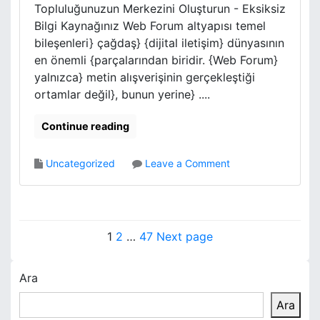
Topluluğunuzun Merkezini Oluşturun - Eksiksiz
Bilgi Kaynağınız Web Forum altyapısı temel
bileşenleri} çağdaş} {dijital iletişim} dünyasının
en önemli {parçalarından biridir. {Web Forum}
yalnızca} metin alışverişinin gerçekleştiği
ortamlar değil}, bunun yerine} ....
Continue reading
o
Uncategorized
Leave a Comment
n
W
e
b
Y
P
P
P
1
2
…
47
Next page
F
a
a
a
a
o
r
g
g
g
Ara
z
u
e
e
e
m
Ara
ı