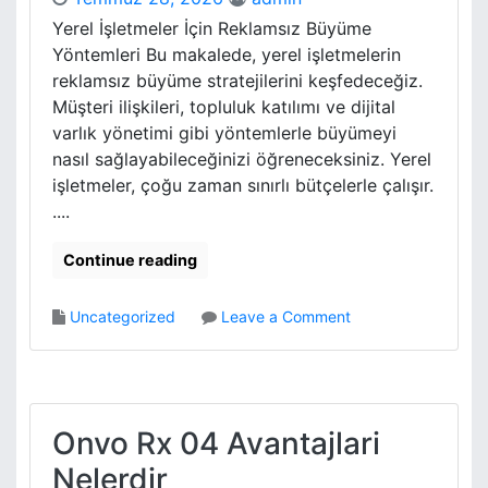
m
a
Yerel İşletmeler İçin Reklamsız Büyüme
i
r
Yöntemleri Bu makalede, yerel işletmelerin
z
l
l
reklamsız büyüme stratejilerini keşfedeceğiz.
a
i
Müşteri ilişkileri, topluluk katılımı ve dijital
A
g
varlık yönetimi gibi yöntemlerle büyümeyi
n
i
nasıl sağlayabileceğinizi öğreneceksiniz. Yerel
l
A
a
işletmeler, çoğu zaman sınırlı bütçelerle çalışır.
r
s
....
a
i
c
l
Continue reading
S
i
a
r
t
o
Uncategorized
Leave a Comment
i
n
s
Y
i
e
n
r
i
e
Onvo Rx 04 Avantajlari
K
l
o
Nelerdir
İ