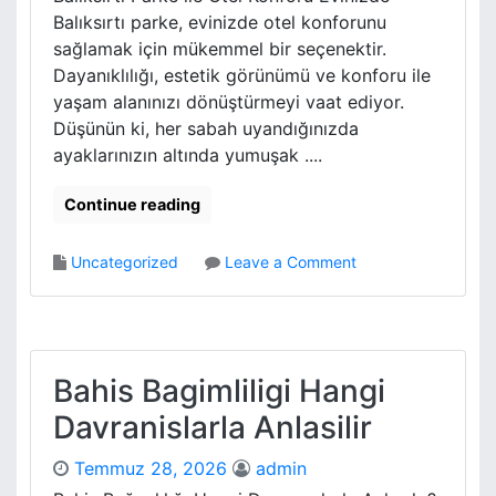
m
Balıksırtı parke, evinizde otel konforunu
a
sağlamak için mükemmel bir seçenektir.
k
Dayanıklılığı, estetik görünümü ve konforu ile
H
yaşam alanınızı dönüştürmeyi vaat ediyor.
a
Düşünün ki, her sabah uyandığınızda
y
a
ayaklarınızın altında yumuşak ....
t
i
Continue reading
N
a
o
Uncategorized
Leave a Comment
s
n
i
B
l
a
D
l
e
i
Bahis Bagimliligi Hangi
g
k
i
Davranislarla Anlasilir
s
s
i
t
Temmuz 28, 2026
admin
r
i
t