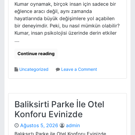
s
Kumar oynamak, birçok insan için sadece bir
y
eğlence aracı değil, aynı zamanda
a
hayatlarında büyük değişimlere yol açabilen
l
bir deneyimdir. Peki, bu nasıl mümkün olabilir?
C
Kumar, insan psikolojisi üzerinde derin etkiler
e
v
....
r
e
Continue reading
y
i
o
Uncategorized
Leave a Comment
D
n
a
K
r
u
a
m
l
a
Baliksirti Parke İle Otel
t
r
m
Konforu Evinizde
O
a
y
s
Ağustos 5, 2026
admin
n
i
a
Balıksırtı Parke ile Otel Konforu Evinizde