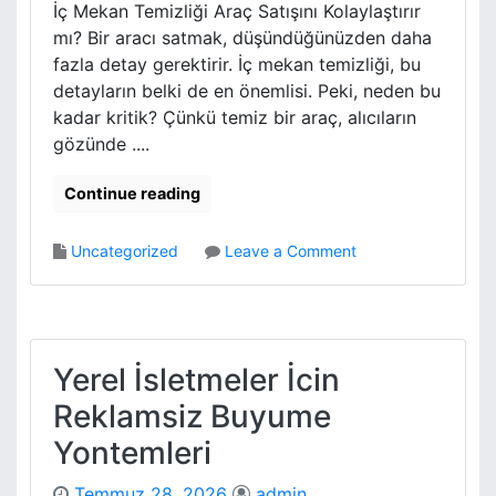
i
İç Mekan Temizliği Araç Satışını Kolaylaştırır
v
m
mı? Bir aracı satmak, düşündüğünüzden daha
i
l
n
fazla detay gerektirir. İç mekan temizliği, bu
i
i
detayların belki de en önemlisi. Peki, neden bu
l
z
kadar kritik? Çünkü temiz bir araç, alıcıların
i
d
gözünde ....
g
e
i
H
Continue reading
a
n
o
Uncategorized
Leave a Comment
g
n
i
İ
D
c
a
M
v
e
Yerel İsletmeler İcin
r
k
a
Reklamsiz Buyume
a
n
n
Yontemleri
i
T
s
e
Temmuz 28, 2026
admin
l