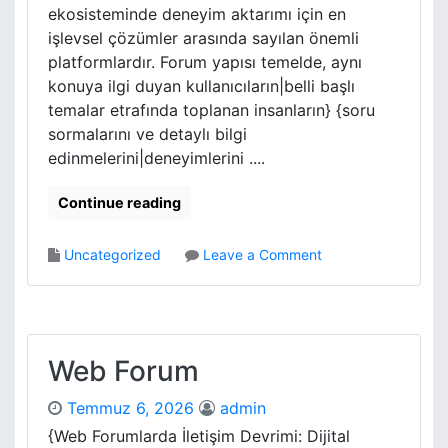
ekosisteminde deneyim aktarımı için en
n
işlevsel çözümler arasında sayılan önemli
i
m
platformlardır. Forum yapısı temelde, aynı
e
konuya ilgi duyan kullanıcıların|belli başlı
İ
temalar etrafında toplanan insanların} {soru
z
sormalarını ve detaylı bilgi
l
edinmelerini|deneyimlerini ....
e
m
Continue reading
e
R
e
o
Uncategorized
Leave a Comment
h
n
b
F
e
o
r
r
i
u
Web Forum
m
Temmuz 6, 2026
admin
{Web Forumlarda İletişim Devrimi: Dijital