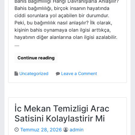
Bahis Bağımlılığı Hangi Davranışlarla Anlaşılır?
r
i
Bahis bağımlılığı, birçok insanın hayatında
i
P
r
ciddi sorunlara yol açabilen bir durumdur.
a
Peki, bu bağımlılık nasıl anlaşılır? İlk olarak,
r
kişinin bahis oynamaya olan ilgisi arttıkça,
k
hayatının diğer alanlarına olan ilgisi azalabilir.
e
İ
....
l
e
Continue reading
O
t
o
Uncategorized
Leave a Comment
e
n
l
B
K
a
o
h
n
i
İc Mekan Temizligi Arac
f
s
o
Satisini Kolaylastirir Mi
B
r
a
u
Temmuz 28, 2026
admin
g
E