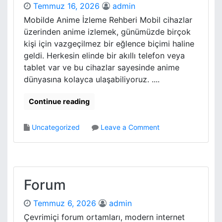
z
Temmuz 16, 2026
admin
4
B
A
Mobilde Anime İzleme Rehberi Mobil cihazlar
u
v
üzerinden anime izlemek, günümüzde birçok
y
a
kişi için vazgeçilmez bir eğlence biçimi haline
u
n
m
geldi. Herkesin elinde bir akıllı telefon veya
t
e
tablet var ve bu cihazlar sayesinde anime
a
Y
dünyasına kolayca ulaşabiliyoruz. ....
j
o
l
n
a
Continue reading
t
r
e
i
m
o
Uncategorized
Leave a Comment
N
l
n
e
e
M
l
r
o
e
i
b
r
i
Forum
d
l
i
d
Temmuz 6, 2026
admin
r
e
Çevrimiçi forum ortamları, modern internet
A