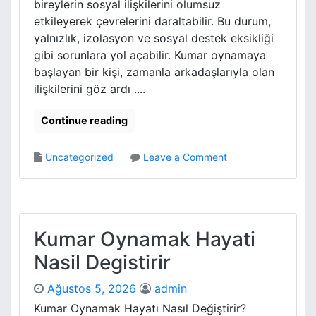
bireylerin sosyal ilişkilerini olumsuz
etkileyerek çevrelerini daraltabilir. Bu durum,
yalnızlık, izolasyon ve sosyal destek eksikliği
gibi sorunlara yol açabilir. Kumar oynamaya
başlayan bir kişi, zamanla arkadaşlarıyla olan
ilişkilerini göz ardı ....
Continue reading
o
Uncategorized
Leave a Comment
n
K
u
m
a
Kumar Oynamak Hayati
r
Nasil Degistirir
i
n
Ağustos 5, 2026
admin
S
o
Kumar Oynamak Hayatı Nasıl Değiştirir?