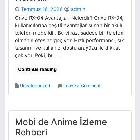
l
s
a
Temmuz 16, 2026
admin
l
y
e
Onvo RX-04 Avantajları Nelerdir? Onvo RX-04,
l
t
kullanıcılarına çeşitli avantajlar sunan bir akıllı
a
m
telefon modelidir. Bu cihaz, sadece bir telefon
s
e
olmanın ötesine geçiyor. Hızlı performansı, şık
t
l
i
tasarımı ve kullanıcı dostu arayüzü ile dikkat
e
r
çekiyor. Peki, bu ....
r
i
İ
r
c
Continue reading
M
i
i
n
o
Uncategorized
Leave a Comment
R
n
e
O
k
n
l
v
a
o
Mobilde Anime İzleme
m
R
s
Rehberi
x
i
0