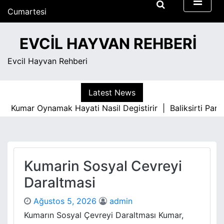
S
Cumartesi
k
Ağustos 8, 2026
i
6:44 am
EVCIL HAYVAN REHBERI
p
t
Evcil Hayvan Rehberi
o
c
o
Latest News
n
Kumar Oynamak Hayati Nasil Degistirir |
Baliksirti Parke 
t
e
n
t
Kumarin Sosyal Cevreyi
Daraltmasi
Ağustos 5, 2026
admin
Kumarın Sosyal Çevreyi Daraltması Kumar,