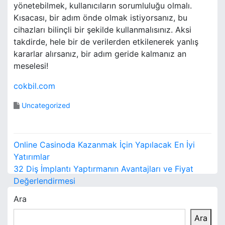
yönetebilmek, kullanıcıların sorumluluğu olmalı.
Kısacası, bir adım önde olmak istiyorsanız, bu
cihazları bilinçli bir şekilde kullanmalısınız. Aksi
takdirde, hele bir de verilerden etkilenerek yanlış
kararlar alırsanız, bir adım geride kalmanız an
meselesi!
cokbil.com
Uncategorized
Y
Online Casinoda Kazanmak İçin Yapılacak En İyi
a
Yatırımlar
32 Diş İmplantı Yaptırmanın Avantajları ve Fiyat
z
Değerlendirmesi
ı
Ara
g
Ara