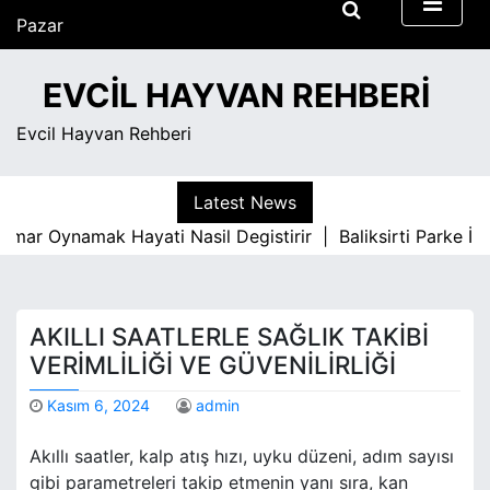
S
Pazar
k
Ağustos 9, 2026
i
7:44 am
EVCIL HAYVAN REHBERI
p
t
Evcil Hayvan Rehberi
o
c
o
Latest News
n
r Oynamak Hayati Nasil Degistirir |
Baliksirti Parke İle 
t
e
n
t
AKILLI SAATLERLE SAĞLIK TAKIBI
VERIMLILIĞI VE GÜVENILIRLIĞI
Kasım 6, 2024
admin
Akıllı saatler, kalp atış hızı, uyku düzeni, adım sayısı
gibi parametreleri takip etmenin yanı sıra, kan