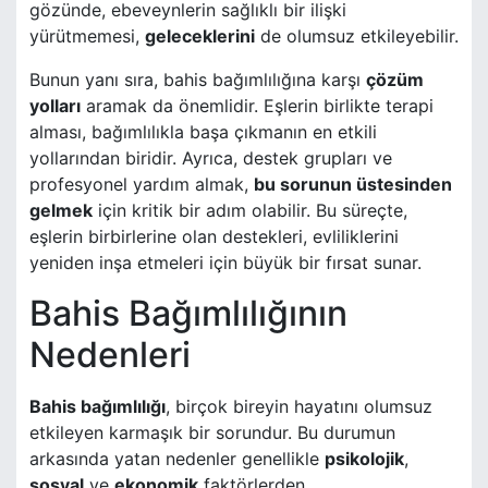
gözünde, ebeveynlerin sağlıklı bir ilişki
yürütmemesi,
geleceklerini
de olumsuz etkileyebilir.
Bunun yanı sıra, bahis bağımlılığına karşı
çözüm
yolları
aramak da önemlidir. Eşlerin birlikte terapi
alması, bağımlılıkla başa çıkmanın en etkili
yollarından biridir. Ayrıca, destek grupları ve
profesyonel yardım almak,
bu sorunun üstesinden
gelmek
için kritik bir adım olabilir. Bu süreçte,
eşlerin birbirlerine olan destekleri, evliliklerini
yeniden inşa etmeleri için büyük bir fırsat sunar.
Bahis Bağımlılığının
Nedenleri
Bahis bağımlılığı
, birçok bireyin hayatını olumsuz
etkileyen karmaşık bir sorundur. Bu durumun
arkasında yatan nedenler genellikle
psikolojik
,
sosyal
ve
ekonomik
faktörlerden