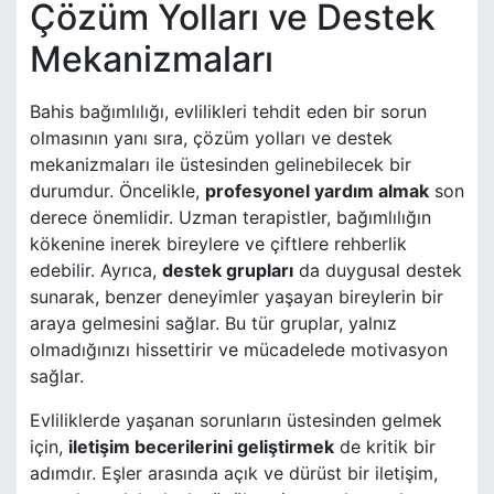
Çözüm Yolları ve Destek
Mekanizmaları
Bahis bağımlılığı, evlilikleri tehdit eden bir sorun
olmasının yanı sıra, çözüm yolları ve destek
mekanizmaları ile üstesinden gelinebilecek bir
durumdur. Öncelikle,
profesyonel yardım almak
son
derece önemlidir. Uzman terapistler, bağımlılığın
kökenine inerek bireylere ve çiftlere rehberlik
edebilir. Ayrıca,
destek grupları
da duygusal destek
sunarak, benzer deneyimler yaşayan bireylerin bir
araya gelmesini sağlar. Bu tür gruplar, yalnız
olmadığınızı hissettirir ve mücadelede motivasyon
sağlar.
Evliliklerde yaşanan sorunların üstesinden gelmek
için,
iletişim becerilerini geliştirmek
de kritik bir
adımdır. Eşler arasında açık ve dürüst bir iletişim,