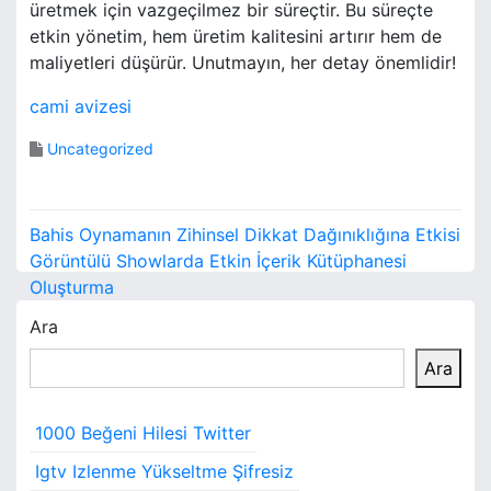
üretmek için vazgeçilmez bir süreçtir. Bu süreçte
etkin yönetim, hem üretim kalitesini artırır hem de
maliyetleri düşürür. Unutmayın, her detay önemlidir!
cami avizesi
Uncategorized
Y
Bahis Oynamanın Zihinsel Dikkat Dağınıklığına Etkisi
a
Görüntülü Showlarda Etkin İçerik Kütüphanesi
Oluşturma
z
Ara
ı
Ara
g
e
1000 Beğeni Hilesi Twitter
z
Igtv Izlenme Yükseltme Şifresiz