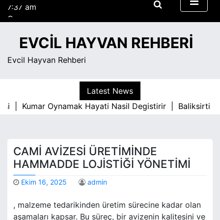
7:37 am
S
Cuma
k
Ağustos 7, 2026
i
7:37 am
EVCIL HAYVAN REHBERI
p
t
Evcil Hayvan Rehberi
o
c
o
Latest News
n
asi |
Kumar Oynamak Hayati Nasil Degistirir |
Baliksirti P
t
e
n
t
CAMI AVIZESI ÜRETIMINDE
HAMMADDE LOJISTIĞI YÖNETIMI
Ekim 16, 2025
admin
, malzeme tedarikinden üretim sürecine kadar olan
aşamaları kapsar. Bu süreç, bir avizenin kalitesini ve