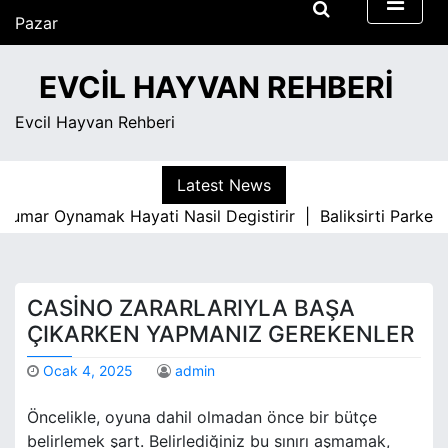
S
Pazar
k
Ağustos 9, 2026
i
7:56 am
EVCIL HAYVAN REHBERI
p
t
Evcil Hayvan Rehberi
o
c
o
Latest News
n
mar Oynamak Hayati Nasil Degistirir |
Baliksirti Parke İle
t
e
n
t
CASINO ZARARLARIYLA BAŞA
ÇIKARKEN YAPMANIZ GEREKENLER
Ocak 4, 2025
admin
Öncelikle, oyuna dahil olmadan önce bir bütçe
belirlemek şart. Belirlediğiniz bu sınırı aşmamak,