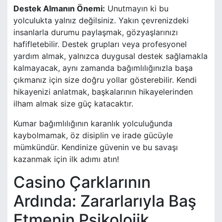
Destek Almanın Önemi:
Unutmayın ki bu
yolculukta yalnız değilsiniz. Yakın çevrenizdeki
insanlarla durumu paylaşmak, gözyaşlarınızı
hafifletebilir. Destek grupları veya profesyonel
yardım almak, yalnızca duygusal destek sağlamakla
kalmayacak, aynı zamanda bağımlılığınızla başa
çıkmanız için size doğru yollar gösterebilir. Kendi
hikayenizi anlatmak, başkalarının hikayelerinden
ilham almak size güç katacaktır.
Kumar bağımlılığının karanlık yolculuğunda
kaybolmamak, öz disiplin ve irade gücüyle
mümkündür. Kendinize güvenin ve bu savaşı
kazanmak için ilk adımı atın!
Casino Çarklarının
Ardında: Zararlarıyla Baş
Etmenin Psikolojik