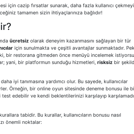
mesi için cazip fırsatlar sunarak, daha fazla kullanıcı çekmeyi
eğiniz tamamen sizin ihtiyaçlarınıza bağlıdır!
ir?
ormda
ücretsiz
olarak deneyim kazanmasını sağlayan bir tür
nıcılar
için sunulmakta ve çeşitli avantajlar sunmaktadır. Pek
ki, bir restorana gitmeden önce menüyü incelemek istiyors
r; yani, bir platformun sunduğu hizmetleri,
risksiz
bir şekil
daha iyi tanımasına yardımcı olur. Bu sayede, kullanıcılar
lirler. Örneğin, bir online oyun sitesinde deneme bonusu ile b
est edebilir ve kendi beklentilerinizi karşılayıp karşılamadı
urallara tabidir. Bu kurallar, kullanıcıların bonusu nasıl
azı önemli noktalar: