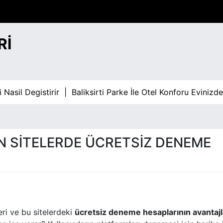
RI
sil Degistirir |
Baliksirti Parke İle Otel Konforu Evinizde 
 SITELERDE ÜCRETSIZ DENEME
ri ve bu sitelerdeki
ücretsiz deneme hesaplarının avantajl