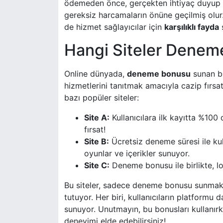
ödemeden önce, gerçekten ihtiyaç duyup du
gereksiz harcamaların önüne geçilmiş olur
de hizmet sağlayıcılar için
karşılıklı fayda
s
Hangi Siteler Denem
Online dünyada,
deneme bonusu
sunan bi
hizmetlerini tanıtmak amacıyla cazip fırsatl
bazı popüler siteler:
Site A:
Kullanıcılara ilk kayıtta %100
fırsat!
Site B:
Ücretsiz deneme süresi ile kull
oyunlar ve içerikler sunuyor.
Site C:
Deneme bonusu ile birlikte, loy
Bu siteler, sadece deneme bonusu sunmakl
tutuyor. Her biri, kullanıcıların platformu d
sunuyor. Unutmayın, bu bonusları kullanırke
deneyimi elde edebilirsiniz!