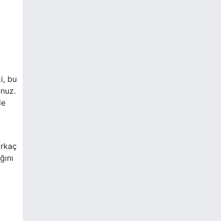
i, bu
unuz.
de
irkaç
ğını