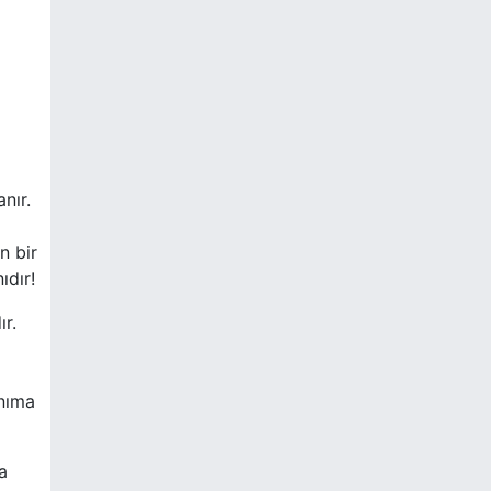
nır.
n bir
ıdır!
ır.
anıma
a