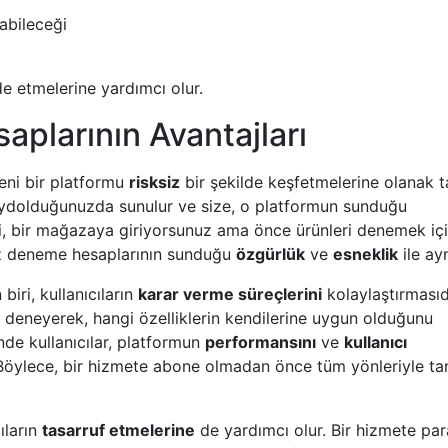
abileceği
lde etmelerine yardımcı olur.
plarının Avantajları
yeni bir platformu
risksiz
bir şekilde keşfetmelerine olanak ta
kaydolduğunuzda sunulur ve size, o platformun sunduğu
ki, bir mağazaya giriyorsunuz ama önce ürünleri denemek içi
siz deneme hesaplarının sunduğu
özgürlük
ve
esneklik
ile ayn
biri, kullanıcıların
karar verme süreçlerini
kolaylaştırmasıd
i deneyerek, hangi özelliklerin kendilerine uygun olduğunu
inde kullanıcılar, platformun
performansını
ve
kullanıcı
 Böylece, bir hizmete abone olmadan önce tüm yönleriyle t
ıların
tasarruf etmelerine
de yardımcı olur. Bir hizmete par