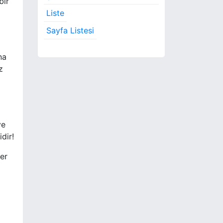
bir
Liste
Sayfa Listesi
na
z
ve
dir!
er