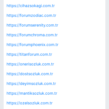
https://cihazsokagi.com.tr
https://forumzodiac.com.tr
https://forumserenity.com.tr
https://forumchroma.com.tr
https://forumphoenix.com.tr
https://titanforum.com.tr
https://onerisozluk.com.tr
https://dostsozluk.com.tr
https://deyimsozluk.com.tr
https://mantiksozluk.com.tr
https://ozelsozluk.com.tr