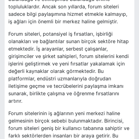
topluluklardır. Ancak son yıllarda, forum siteleri
sadece bilgi paylaşımına hizmet etmekle kalmayıp,
iş ağları için önemli bir merkez haline gelmiştir.
Forum siteleri, potansiyel iş fırsatları, işbirliği
olanakları ve bağlantılar sunan birçok sektöre hitap
etmektedir. İş arayanlar, serbest çalışanlar,
girişimciler ve şirket sahipleri, forum sitelerini kendi
işlerini geliştirmek ve yeni fırsatlar yakalamak için
değerli kaynaklar olarak görmektedir. Bu
platformlar, endüstri uzmanlarıyla doğrudan
iletişime geçme ve tecrübelerini paylaşma imkanı
sunarak, birlikte çalışma ve öğrenme fırsatlarını
artırır.
Forum sitelerinin iş ağlarının yeni merkezi haline
gelmesinin birçok sebebi bulunmaktadır. Birincisi,
forum siteleri geniş bir kullanıcı tabanına sahiptir ve
farklı sektörlerden insanları bir araya getirir. Bu