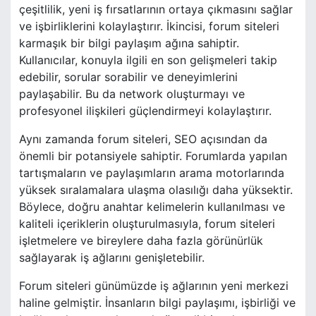
çeşitlilik, yeni iş fırsatlarının ortaya çıkmasını sağlar
ve işbirliklerini kolaylaştırır. İkincisi, forum siteleri
karmaşık bir bilgi paylaşım ağına sahiptir.
Kullanıcılar, konuyla ilgili en son gelişmeleri takip
edebilir, sorular sorabilir ve deneyimlerini
paylaşabilir. Bu da network oluşturmayı ve
profesyonel ilişkileri güçlendirmeyi kolaylaştırır.
Aynı zamanda forum siteleri, SEO açısından da
önemli bir potansiyele sahiptir. Forumlarda yapılan
tartışmaların ve paylaşımların arama motorlarında
yüksek sıralamalara ulaşma olasılığı daha yüksektir.
Böylece, doğru anahtar kelimelerin kullanılması ve
kaliteli içeriklerin oluşturulmasıyla, forum siteleri
işletmelere ve bireylere daha fazla görünürlük
sağlayarak iş ağlarını genişletebilir.
Forum siteleri günümüzde iş ağlarının yeni merkezi
haline gelmiştir. İnsanların bilgi paylaşımı, işbirliği ve