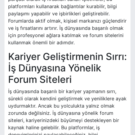
platformları kullanarak bağlantılar kurabilir, bilgi
paylaşımı yapabilir ve işbirlikleri geliştirebilir.
Forumlarda aktif olmak, kişisel markanızı güçlendirir
ve iş fırsatlarını artırır. İş dünyasında başarılı olmak
için profesyonel ağlara katılmak ve forum sitelerini
kullanmak önemli bir adımdır.
Kariyer Geliştirmenin Sırrı:
İş Dünyasına Yönelik
Forum Siteleri
İş dünyasında başarılı bir kariyer yapmanın sırrı,
sürekli olarak kendini geliştirmek ve yeniliklere ayak
uydurmaktır. Ancak bu yolculukta yalnız olmak
zorunda değilsiniz. İş dünyasına yönelik forum
siteleri, kariyerinizdeki büyümeyi destekleyen bir
kaynak haline gelebilir. Bu platformlar, iş
deneyimlerinizi paylaşabileceğiniz, bilgi