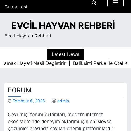
S
Cumartesi
k
Ağustos 8, 2026
i
4:08 am
EVCIL HAYVAN REHBERI
p
t
Evcil Hayvan Rehberi
o
c
o
Latest News
n
Hayati Nasil Degistirir |
Baliksirti Parke İle Otel Konfor
t
e
n
t
FORUM
Temmuz 6, 2026
admin
Çevrimiçi forum ortamları, modern internet
ekosisteminde deneyim aktarımı için en işlevsel
çözümler arasında sayılan önemli platformlardır.