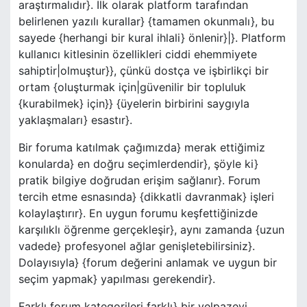
araştırmalıdır}. İlk olarak platform tarafından
belirlenen yazılı kurallar} {tamamen okunmalı}, bu
sayede {herhangi bir kural ihlali} önlenir}|}. Platform
kullanıcı kitlesinin özellikleri ciddi ehemmiyete
sahiptir|olmuştur}}, çünkü dostça ve işbirlikçi bir
ortam {oluşturmak için|güvenilir bir topluluk
{kurabilmek} için}} {üyelerin birbirini saygıyla
yaklaşmaları} esastır}.
Bir foruma katılmak çağımızda} merak ettiğimiz
konularda} en doğru seçimlerdendir}, şöyle ki}
pratik bilgiye doğrudan erişim sağlanır}. Forum
tercih etme esnasında} {dikkatli davranmak} işleri
kolaylaştırır}. En uygun forumu keşfettiğinizde
karşılıklı öğrenme gerçekleşir}, aynı zamanda {uzun
vadede} profesyonel ağlar genişletebilirsiniz}.
Dolayısıyla} {forum değerini anlamak ve uygun bir
seçim yapmak} yapılması gerekendir}.
Farklı forum kategorileri farklı} bir yelpazeyi