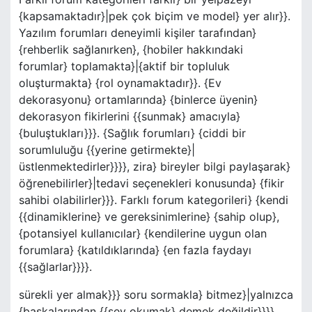
{kapsamaktadır}|pek çok biçim ve model} yer alır}}.
Yazılım forumları deneyimli kişiler tarafından}
{rehberlik sağlanırken}, {hobiler hakkındaki
forumlar} toplamakta}|{aktif bir topluluk
oluşturmakta} {rol oynamaktadır}}. {Ev
dekorasyonu} ortamlarında} {binlerce üyenin}
dekorasyon fikirlerini {{sunmak} amacıyla}
{buluştukları}}}. {Sağlık forumları} {ciddi bir
sorumluluğu {{yerine getirmekte}|
üstlenmektedirler}}}}, zira} bireyler bilgi paylaşarak}
öğrenebilirler}|tedavi seçenekleri konusunda} {fikir
sahibi olabilirler}}}. Farklı forum kategorileri} {kendi
{{dinamiklerine} ve gereksinimlerine} {sahip olup},
{potansiyel kullanıcılar} {kendilerine uygun olan
forumlara} {katıldıklarında} {en fazla faydayı
{{sağlarlar}}}}.
sürekli yer almak}}} soru sormakla} bitmez}|yalnızca
{başkalarından {{şey okumak} demek değildir}}}}.