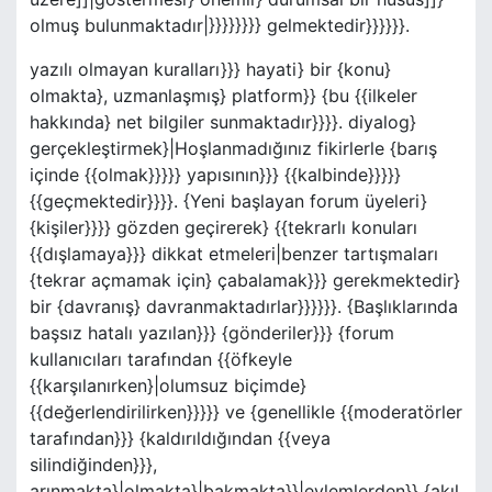
olmuş bulunmaktadır|}}}}}}}} gelmektedir}}}}}}.
yazılı olmayan kuralları}}} hayati} bir {konu}
olmakta}, uzmanlaşmış} platform}} {bu {{ilkeler
hakkında} net bilgiler sunmaktadır}}}}. diyalog}
gerçekleştirmek}|Hoşlanmadığınız fikirlerle {barış
içinde {{olmak}}}}} yapısının}}} {{kalbinde}}}}}
{{geçmektedir}}}}. {Yeni başlayan forum üyeleri}
{kişiler}}}} gözden geçirerek} {{tekrarlı konuları
{{dışlamaya}}} dikkat etmeleri|benzer tartışmaları
{tekrar açmamak için} çabalamak}}} gerekmektedir}
bir {davranış} davranmaktadırlar}}}}}}. {Başlıklarında
başsız hatalı yazılan}}} {gönderiler}}} {forum
kullanıcıları tarafından {{öfkeyle
{{karşılanırken}|olumsuz biçimde}
{{değerlendirilirken}}}}} ve {genellikle {{moderatörler
tarafından}}} {kaldırıldığından {{veya
silindiğinden}}},
arınmakta}|olmakta}|bakmakta}}|eylemlerden}} {akıl