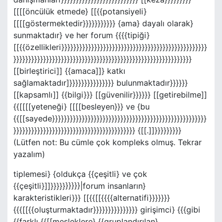
[[[[öncülük etmede} [[{{potansiyeli}
[[[[göstermektedir}}}}}}}}}}} {ama} dayalı olarak}
sunmaktadır} ve her forum {{{{tipiği}
[[{{özellikleri}}}}}}}}}}}}}}}}}}}}}}}}}}}}}}}}}}}}}}}}}}}}}}}}}
}}}}}}}}}}}}}}}}}}}}}}}}}}}}}}}}}}}}}}}}}}}}}}}}}}}}}}}}}}}}
[[birleştirici]] {{amaca]]} katkı
sağlamaktadır]}}}}}}}}}}}}}}} bulunmaktadır}}}}}}
[[kapsamlı]] {{bilgi}}} [[güvenilir}}}}}} [[getirebilme]]
{{[[[[yeteneği} [[[[besleyen}}} ve {bu
{{[[sayede}}}}}}}}}}}}}}}}}}}}}}}}}}}}}}}}}}}}}}}}}}}}}}}}}}}}
}}}}}}}}}}}}}}}}}}}}}}}}}}}}}}}}}}}}}}}}} {[[.]]}}}}}}}}}
(Lütfen not: Bu cümle çok kompleks olmuş. Tekrar
yazalım)
tiplemesi} {oldukça {{çeşitli} ve çok
{{çeşitli}]]}}}}}}}}}}|forum insanların}
karakteristikleri}}} [[{{[[{{{{alternatifi}}}}}}}
{{{[[{{oluşturmaktadır}}}}}}}}}}}}}}} girişimci} {{{gibi
{{farklı {{[[mesleklere} {{gruplandırılan}