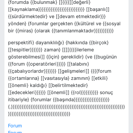
{forumda {{bulunmak} [[{{{{[[değerli}
[[kaynaklama}}}}}}}}}}}}}}}}}}}}}}}}}} [[başarılı]]
{{sürdürmektedir} ve [[devam etmektedir}}}
yönden} {forumlar gerçekten {{kültürel ve {{sosyal
bir {{miras} {olarak {{tanımlanmaktadır}}}}}}}}}}}
perspektifi} dayanıklılığı} {hakkında {{birçok}
[[tespitler}}}}}}} zaman} [[[[{{{{ilerleme
gösterebilmesi]] {{için} gereklidir} {ve {{bugünün
{{forum {{operatörleri}}}}} [[talabını}
{{çabalıyorlardır}}}}}}} [[gelişmeleri]] {{{{forum
{{ortamlarına} [[vasıtasıyla} zamının} [[etkili}
[[önemli} kaldığı} [[belirtilmektedir}
[[edecekleri}}}}}} [[önemli]] {{rol}}}}}}}}}} sonuç
itibariyle} {forumlar {{başında}}}}}}}}}}}}}}}}}}}}
{.}}}}}}}}}}}}}}}}}}}}}}}}}}}}}}}}}}}}}}}}}}}}}}}}}}}}}}}}}}}}}}}}
}}}}}}}}}}}}}}}}}}}}}}}}}}}}}}}}}}}
Forum
Forum