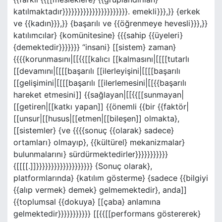
katılmaktadır}}}}}}}}}}}}}}}}}}}}}}. emekli}}},}} {erkek
ve {{kadın}}},}} {başarılı ve {{öğrenmeye hevesli}}},}}
katılımcılar} {komünitesine} {{{sahip {{üyeleri}
{demektedir}}}}}}} “insani} [[sistem} zaman}
{{{{korunmasını|[[{{[[kalıcı [[kalmasını|[[[[tutarlı
[[devamını|[[[[başarılı [[ilerleyişini|[[[[başarılı
[[gelişimini|[[[[başarılı [[ilerlemesini|[[{{başarılı
hareket etmesini]] {{sağlayan|[[{{[[sunmayan|
[[getiren|[[katkı yapan]] {{önemli {{bir {{faktör|
[[unsur|[[husus|[[etmen|[[bileşen]] olmakta},
[[sistemler} {ve {{{{sonuç {{olarak} sadece}
ortamları} olmayıp}, {{kültürel} mekanizmalar}
bulunmalarını} sürdürmektedirler}}}}}}}}}}}
{[[[[.]]}}}}}}}}}}}}}}}}}}} {Sonuç olarak},
platformlarında} {katılım gösterme} {sadece {{bilgiyi
{{alıp vermek} demek} gelmemektedir}, anda]]
{{toplumsal {{dokuya} [[çaba} anlamına
gelmektedir}}}}}}}}}}} [[{{[[performans göstererek}