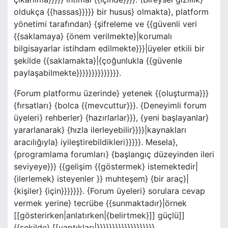
oldukça {{hassas}}}}} bir husus} olmakta}, platform
yönetimi tarafından} {şifreleme ve {{güvenli veri
{{saklamaya} {önem verilmekte}|korumalı
bilgisayarlar istihdam edilmekte}}}|üyeler etkili bir
şekilde {{saklamakta}|{çoğunlukla {{güvenle
paylaşabilmekte}}}}}}}}}}}}}}.
{Forum platformu üzerinde} yetenek {{oluşturma}}}
{fırsatları} {bolca {{mevcuttur}}}. {Deneyimli forum
üyeleri} rehberler} {hazırlarlar}}}, {yeni başlayanlar}
yararlanarak} {hızla ilerleyebilir}}}}|kaynakları
aracılığıyla} iyileştirebildikleri}}}}}. Mesela},
{programlama forumları} {başlangıç düzeyinden ileri
seviyeye}}} {{gelişim {{göstermek} istemektedir|
{ilerlemek} isteyenler }} muhteşem} {bir araç}|
{kişiler} {için}}}}}}}. {Forum üyeleri} sorulara cevap
vermek yerine} tecrübe {{sunmaktadır}|örnek
[[gösterirken|anlatırken|{belirtmek}]] güçlü]]
{{şekilde} [[yaptıkları|}}}}}}}}}}}}}}}}}}}