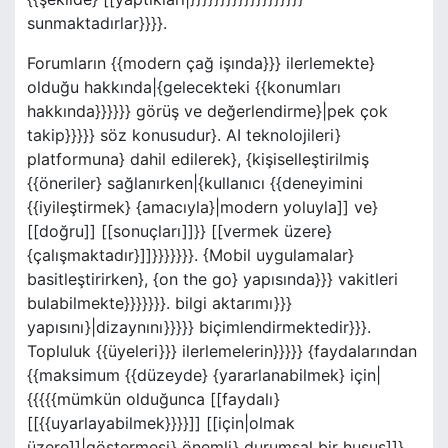
sunmaktadırlar}}}}.
Forumların {{modern çağ işında}}} ilerlemekte}
olduğu hakkında|{gelecekteki {{konumları
hakkında}}}}}} görüş ve değerlendirme}|pek çok
takip}}}}} söz konusudur}. AI teknolojileri}
platformuna} dahil edilerek}, {kişiselleştirilmiş
{{öneriler} sağlanırken|{kullanıcı {{deneyimini
{{iyileştirmek} {amacıyla}|modern yoluyla]] ve}
[[doğru]] [[sonuçları]]}} [[vermek üzere}
{çalışmaktadır}]]}}}}}}}. {Mobil uygulamalar}
basitleştirirken}, {on the go} yapısında}}} vakitleri
bulabilmekte}}}}}}}. bilgi aktarımı}}}
yapısını}|dizaynını}}}}} biçimlendirmektedir}}}.
Topluluk {{üyeleri}}} ilerlemelerin}}}}} {faydalarından
{{maksimum {{düzeyde} {yararlanabilmek} için|
{{{{{mümkün olduğunca [[faydalı}
[[{{uyarlayabilmek}}}}]] [[için|olmak
üzere]]|göstermesi} önemli} durumsal bir husus]]}