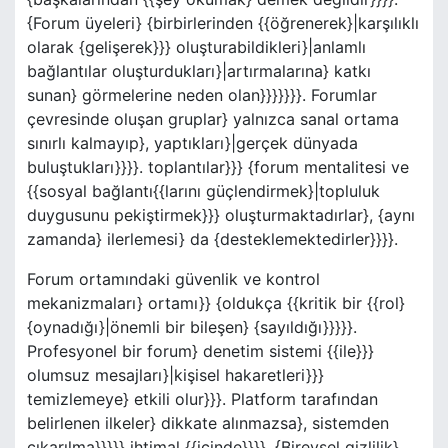
{Forum üyeleri} {birbirlerinden {{öğrenerek}|karşılıklı
olarak {gelişerek}}} oluşturabildikleri}|anlamlı
bağlantılar oluşturdukları}|artırmalarına} katkı
sunan} görmelerine neden olan}}}}}}}. Forumlar
çevresinde oluşan gruplar} yalnızca sanal ortama
sınırlı kalmayıp}, yaptıkları}|gerçek dünyada
buluştukları}}}}. toplantılar}}} {forum mentalitesi ve
{{sosyal bağlantı{{larını güçlendirmek}|topluluk
duygusunu pekiştirmek}}} oluşturmaktadırlar}, {aynı
zamanda} ilerlemesi} da {desteklemektedirler}}}}.
Forum ortamındaki güvenlik ve kontrol
mekanizmaları} ortamı}} {oldukça {{kritik bir {{rol}
{oynadığı}|önemli bir bileşen} {sayıldığı}}}}}.
Profesyonel bir forum} denetim sistemi {{ile}}}
olumsuz mesajları}|kişisel hakaretleri}}}
temizlemeye} etkili olur}}}. Platform tarafından
belirlenen ilkeler} dikkate alınmazsa}, sistemden
çıkarılma}}}}} ihtimal {{içinde}}}}. {Bireysel gizlilik}