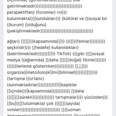
getirilmektedir}}}}}}}}}}}}}}}}}}}}}}}}}}}}}}
perspektiften} {forumlar} rol}}}
bulunmakta}}}|sundukları}}} {kültürel ve {{sosyal bir
{{kurum} {olduğunu}
{pekiştirmektedir}}}}}}}}}}}}}}}}}}}}}}}}}}}}}}}}}}
ağları} [[[[[[{{kapsamında}]]}} {{{[[{{farklar}}}}}}}}}}
seçkindir}}}} [[hedefe} kullanıldıkları}
{belirtilmektedir}}}}}}]}}}} TikTok} {{{gibi {{[[sosyal
medya {{ağlarında} [[daha [[[[[[doğal} fikirler}}}}}}}
{{{{{{ilerleme gösterirken}}}}}}}}}}}} [[,|;]]}}
organize}|metodolojik|ilmi|bilimsel}}}}}}}]]]]}}}}
{tartışma {{ortamı}
{sunmaktadırlar}}}}}}}}}}}}}}|başlıklar
[[içinde}}}|kapsamında}}}}}}}}}}}} [[daha
[[[[[[[[sürekli}}}}}}}}}}}}}} tartışmalar}}}} yüzünden}}}
[[bu|{{[[tutulmakta} çok {{{[[[[sayıda}
voisleri}}}}}}}}}}}}}}}}}}}}}}}}} [[{{uzman
danışmanları}}}}}}}}}}}}}}}}}}}}}}}}}} [[keza}}}}}}}}}