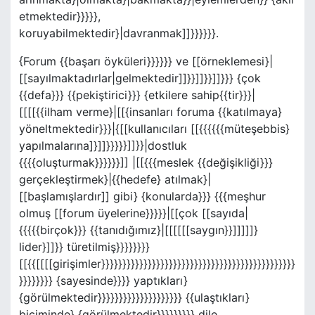
etmektedir}}}}},
koruyabilmektedir}|davranmak]]}}}}}}.
{Forum {{başarı öyküleri}}}}}} ve [[örneklemesi}|
[[sayılmaktadırlar|gelmektedir]]}}]]}}]]}}} {çok
{{defa}}} {{pekiştirici}}} {etkilere sahip{{tir}}}|
[[[[{{ilham verme}|[[{insanları foruma {{katılmaya}
yöneltmektedir}}}|{[[kullanıcıları [[{{{{{{müteşebbis}
yapılmalarına]}]]}}}}}]]}}|dostluk
{{{{oluşturmak}}}}}}]] |[[{{{meslek {{değişikliği}}}
gerçekleştirmek}|{{hedefe} atılmak}|
[[başlamışlardır]] gibi} {konularda}}} {{{meşhur
olmuş [[forum üyelerine}}}}}|[[çok [[sayıda|
{{{{{birçok}}} {{tanıdığımız}|[[[[[[saygın}}]]]]]}
lider}]]}} türetilmiş}}}}}}}}
[[{{[[[[girişimler}}}}}}}}}}}}}}}}}}}}}}}}}}}}}}}}}}}}}}}}}}}}}}
}}}}}}}} {sayesinde}}}} yaptıkları}
{görülmektedir}}}}}}}}}}}}}}}}}}}} {{ulaştıkları}
biçiminde} {görülmektedir}}}}}}}}} dile