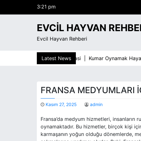
3:21 pm
S
Cumartesi
k
Ağustos 8, 2026
i
EVCIL HAYVAN REHBE
3:21 pm
p
t
Evcil Hayvan Rehberi
o
c
o
marin Sosyal Cevreyi Daraltmasi |
Latest News
Kumar Oynamak Hayati 
n
t
e
n
FRANSA MEDYUMLARI İ
t
Kasım 27, 2025
admin
Fransa’da medyum hizmetleri, insanların r
oynamaktadır. Bu hizmetler, birçok kişi için b
karmaşanın yoğun olduğu dönemlerde, medy