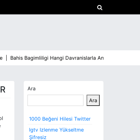
e |
Bahis Bagimliligi Hangi Davranislarla Anlasilir |
İc Mekan
ER
Ara
Ara
ol
1000 Beğeni Hilesi Twitter
e
Igtv Izlenme Yükseltme
Şifresiz