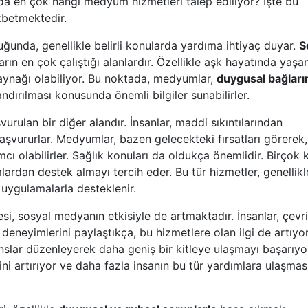
’da en çok hangi medyum hizmetleri talep ediliyor? İşte bu
zbetmektedir.
ğunda, genellikle belirli konularda yardıma ihtiyaç duyar.
S
ın en çok çalıştığı alanlardır. Özellikle aşk hayatında yaşa
 kaynağı olabiliyor. Bu noktada, medyumlar,
duygusal bağları
andırılması konusunda önemli bilgiler sunabilirler.
urulan bir diğer alandır. İnsanlar, maddi sıkıntılarından
şvururlar. Medyumlar, bazen gelecekteki fırsatları görerek,
ı olabilirler. Sağlık konuları da oldukça önemlidir. Birçok k
mlardan destek almayı tercih eder. Bu tür hizmetler, genellikl
uygulamalarla desteklenir.
i, sosyal medyanın etkisiyle de artmaktadır. İnsanlar, çevr
eneyimlerini paylaştıkça, bu hizmetlere olan ilgi de artıyor
lar düzenleyerek daha geniş bir kitleye ulaşmayı başarıyo
ini artırıyor ve daha fazla insanın bu tür yardımlara ulaşmas