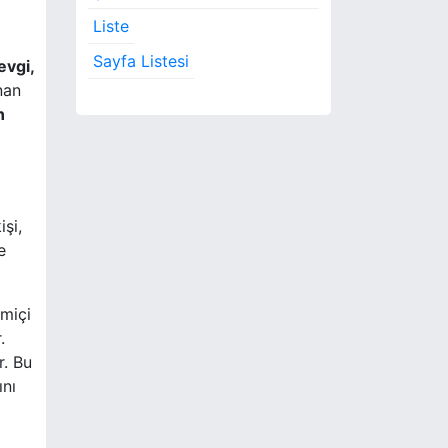
Liste
Sayfa Listesi
evgi,
nan
n
işi,
e
imiçi
.
r. Bu
ını