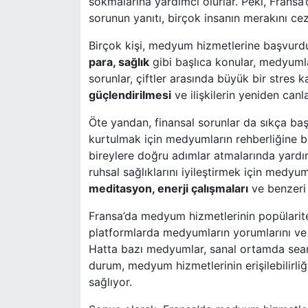
sokmalarına yardımcı olurlar. Peki, Fransa
sorunun yanıtı, birçok insanın merakını ce
Birçok kişi, medyum hizmetlerine başvurdu
para, sağlık
gibi başlıca konular, medyumlar
sorunlar, çiftler arasında büyük bir stres
güçlendirilmesi
ve ilişkilerin yeniden canl
Öte yandan, finansal sorunlar da sıkça başv
kurtulmak için medyumların rehberliğine ba
bireylere doğru adımlar atmalarında yardımc
ruhsal sağlıklarını iyileştirmek için medyu
meditasyon, enerji çalışmaları
ve benzeri 
Fransa’da medyum hizmetlerinin popülarites
platformlarda medyumların yorumlarını ve d
Hatta bazı medyumlar, sanal ortamda seans
durum, medyum hizmetlerinin erişilebilirliğ
sağlıyor.