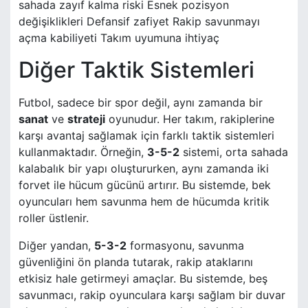
sahada zayıf kalma riski Esnek pozisyon
değişiklikleri Defansif zafiyet Rakip savunmayı
açma kabiliyeti Takım uyumuna ihtiyaç
Diğer Taktik Sistemleri
Futbol, sadece bir spor değil, aynı zamanda bir
sanat
ve
strateji
oyunudur. Her takım, rakiplerine
karşı avantaj sağlamak için farklı taktik sistemleri
kullanmaktadır. Örneğin,
3-5-2
sistemi, orta sahada
kalabalık bir yapı oluştururken, aynı zamanda iki
forvet ile hücum gücünü artırır. Bu sistemde, bek
oyuncuları hem savunma hem de hücumda kritik
roller üstlenir.
Diğer yandan,
5-3-2
formasyonu, savunma
güvenliğini ön planda tutarak, rakip ataklarını
etkisiz hale getirmeyi amaçlar. Bu sistemde, beş
savunmacı, rakip oyunculara karşı sağlam bir duvar