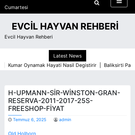
S
Cumartesi
k
Ağustos 8, 2026
i
6:39 am
EVCIL HAYVAN REHBERI
p
t
Evcil Hayvan Rehberi
o
c
o
Latest News
n
Kumar Oynamak Hayati Nasil Degistirir |
Baliksirti Park
t
e
n
t
H-UPMANN-SIR-WINSTON-GRAN-
RESERVA-2011-2017-25S-
FREESHOP-FIYAT
Temmuz 6, 2025
admin
Old Holborn