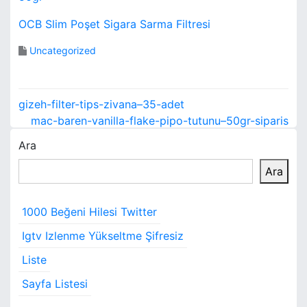
OCB Slim Poşet Sigara Sarma Filtresi
Uncategorized
Y
gizeh-filter-tips-zivana–35-adet
a
mac-baren-vanilla-flake-pipo-tutunu–50gr-siparis
Ara
z
Ara
ı
g
1000 Beğeni Hilesi Twitter
e
Igtv Izlenme Yükseltme Şifresiz
z
Liste
i
Sayfa Listesi