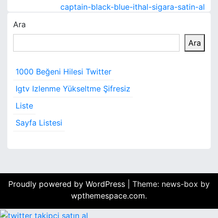
a
captain-black-blue-ithal-sigara-satin-al
Ara
z
Ara
ı
g
1000 Beğeni Hilesi Twitter
e
Igtv Izlenme Yükseltme Şifresiz
z
Liste
i
Sayfa Listesi
n
m
e
Proudly powered by WordPress
|
Theme: news-box by
s
wpthemespace.com
.
i