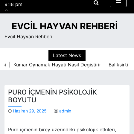
9:18 pm
S
Cuma
k
Ağustos 7, 2026
i
9:18 pm
EVCIL HAYVAN REHBERI
p
t
Evcil Hayvan Rehberi
o
c
o
Latest News
n
asi |
Kumar Oynamak Hayati Nasil Degistirir |
Baliksirti P
t
e
n
t
PURO İÇMENIN PSIKOLOJIK
BOYUTU
Haziran 29, 2025
admin
Puro içmenin birey üzerindeki psikolojik etkileri,