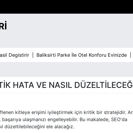
RI
gistirir |
Baliksirti Parke İle Otel Konforu Evinizde |
Bahis
TIK HATA VE NASIL DÜZELTILECEĞ
enen kitleye erişimi iyileştirmek için kritik bir stratejidir. A
, başarıya ulaşmanızı engelleyebilir. Bu makalede, SEO'da
ıl düzeltilebileceğini ele alacağız.