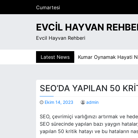
S
Cumartesi
k
Ağustos 8, 2026
i
7:13 pm
EVCIL HAYVAN REHBE
p
t
Evcil Hayvan Rehberi
o
c
o
Latest News
Kumar Oynamak Hayati Nasil De
n
t
e
n
SEO’DA YAPILAN 50 KRI
t
Ekim 14, 2023
admin
SEO, çevrimiçi varlığınızı artırmak ve hedefl
SEO sürecinde yapılan bazı yaygın hatalar
yapılan 50 kritik hatayı ve bu hataların nas