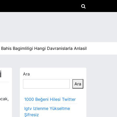
 Bagimliligi Hangi Davranislarla Anlasilir |
İc Mekan Temizli
I
Ara
Ara
ncak,
1000 Beğeni Hilesi Twitter
Igtv Izlenme Yükseltme
Şifresiz