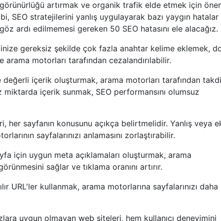
 görünürlüğü artırmak ve organik trafik elde etmek için öne
bi, SEO stratejilerini yanlış uygulayarak bazı yaygın hatalar
 göz ardı edilmemesi gereken 50 SEO hatasını ele alacağız.
ğinize gereksiz şekilde çok fazla anahtar kelime eklemek, d
arama motorları tarafından cezalandırılabilir.
 değerli içerik oluşturmak, arama motorları tarafından takdi
 az miktarda içerik sunmak, SEO performansını olumsuz
leri, her sayfanın konusunu açıkça belirtmelidir. Yanlış veya e
rlarının sayfalarınızı anlamasını zorlaştırabilir.
ayfa için uygun meta açıklamaları oluşturmak, arama
örünmesini sağlar ve tıklama oranını artırır.
ır URL'ler kullanmak, arama motorlarına sayfalarınızı daha 
azlara uygun olmayan web siteleri, hem kullanıcı deneyimini