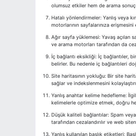
olumsuz etkiler hem de arama sonuçla
Hatalı yönlendirmeler: Yanlış veya kı
motorlarının sayfalarınıza erişmesini e
Ağır sayfa yüklemesi: Yavaş açılan say
ve arama motorları tarafından da cezal
İç bağlantı eksikliği: İç bağlantıler, b
belirler. Bu nedenle iç bağlantıleri d
Site haritasının yokluğu: Bir site har
sağlar ve indekslenmesini kolaylaştırı
Yanlış anahtar kelime hedefleme: İlgil
kelimelerle optimize etmek, doğru hed
Düşük kaliteli bağlantılar: Spam veya
tarafından cezalandırılır ve web siteniz
Yanlış kullanılan başlık etiketleri: Baş