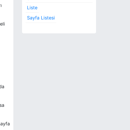
ı
Liste
Sayfa Listesi
eli
ada
ısa
sayfa