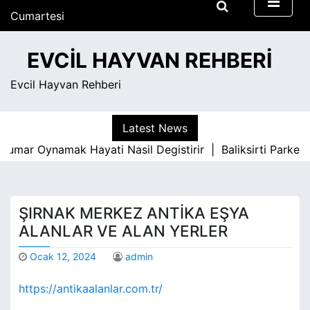
S
Cumartesi
k
Ağustos 8, 2026
i
11:53 pm
EVCIL HAYVAN REHBERI
p
t
Evcil Hayvan Rehberi
o
c
o
Latest News
n
mar Oynamak Hayati Nasil Degistirir |
Baliksirti Parke İle
t
e
n
t
ŞIRNAK MERKEZ ANTIKA EŞYA
ALANLAR VE ALAN YERLER
Ocak 12, 2024
admin
https://antikaalanlar.com.tr/