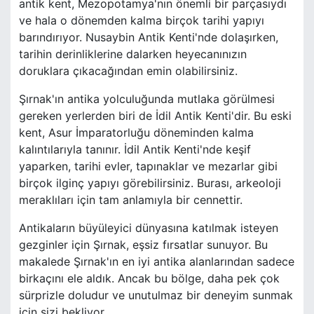
antik kent, Mezopotamya'nın önemli bir parçasıydı
ve hala o dönemden kalma birçok tarihi yapıyı
barındırıyor. Nusaybin Antik Kenti'nde dolaşırken,
tarihin derinliklerine dalarken heyecanınızın
doruklara çıkacağından emin olabilirsiniz.
Şırnak'ın antika yolculuğunda mutlaka görülmesi
gereken yerlerden biri de İdil Antik Kenti'dir. Bu eski
kent, Asur İmparatorluğu döneminden kalma
kalıntılarıyla tanınır. İdil Antik Kenti'nde keşif
yaparken, tarihi evler, tapınaklar ve mezarlar gibi
birçok ilginç yapıyı görebilirsiniz. Burası, arkeoloji
meraklıları için tam anlamıyla bir cennettir.
Antikaların büyüleyici dünyasına katılmak isteyen
gezginler için Şırnak, eşsiz fırsatlar sunuyor. Bu
makalede Şırnak'ın en iyi antika alanlarından sadece
birkaçını ele aldık. Ancak bu bölge, daha pek çok
sürprizle doludur ve unutulmaz bir deneyim sunmak
için sizi bekliyor.