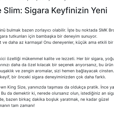
Slim: Sigara Keyfinizin Yeni
ünü bulmak bazen zorlayıcı olabilir. İşte bu noktada SMK B
igara tutkunları için bambaşka bir deneyim sunuyor.
t ve daha az karmaşa! Onu deneyenler, küçük ama etkili bir
ci özelliği mükemmel kalite ve lezzeti. Her bir sigara, yoğ
 anlarınızı daha da özel kılacak bir seçenek arıyorsanız, bu ürü
muşaklık ve zengin aromalar, sizi hemen bağlayacak cinsten.
if, bir önceki sigara deneyiminizden çok daha farklı.
wn King Size, yanınızda taşıması da oldukça pratik. İnce ya
 Bu da demektir ki, nerede olursanız olun, istediğiniz an sig
ünde, bazen birkaç dakika boşluk yaratmak, ne kadar güzel
armanın tam zamanı!