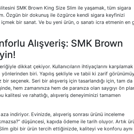
alitesini SMK Brown King Size Slim ile yaşamak, tüm sigara
m. Özgün bir dokunuş ile özgürce kendi sigara keyfinizi
 içmek bir sanat. Ve bu yeni ürün, o sanatı icra etmenin en 
forlu Alışveriş: SMK Brown
yin!
riğiyle dikkat çekiyor. Kullanıcıların ihtiyaçlarını karşılamak 
önlerinden biri. Yapılış şekliyle ve tabii ki zarif görünümüy
ir seçenek. Seri bir alışveriş için tasarlandığı için, tam da
iğinde, hem zamanınıza hem de paranıza olan saygıyı ön pla
bu kalitesi ve rahatlığı, alışveriş deneyiminizi tamamen
za indiriyor. Evinizde, alışveriş sonrası ürünü inceleme
çıkmazsa?” düşüncesi, kapıda ödeme ile tarih oluyor. Artık ür
lim gibi bir ürün tercih ettiğinizde, kaliteyi ve konforu aynı