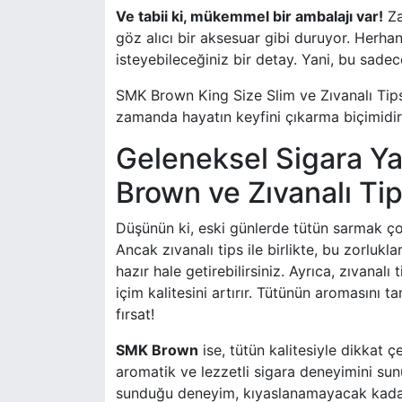
Ve tabii ki, mükemmel bir ambalajı var!
Za
göz alıcı bir aksesuar gibi duruyor. Herha
isteyebileceğiniz bir detay. Yani, bu sadec
SMK Brown King Size Slim ve Zıvanalı Tips, 
zamanda hayatın keyfini çıkarma biçimidir
Geleneksel Sigara 
Brown ve Zıvanalı Ti
Düşünün ki, eski günlerde tütün sarmak ç
Ancak zıvanalı tips ile birlikte, bu zorlukla
hazır hale getirebilirsiniz. Ayrıca, zıvanalı 
içim kalitesini artırır. Tütünün aromasını 
fırsat!
SMK Brown
ise, tütün kalitesiyle dikkat ç
aromatik ve lezzetli sigara deneyimini sun
sunduğu deneyim, kıyaslanamayacak kadar