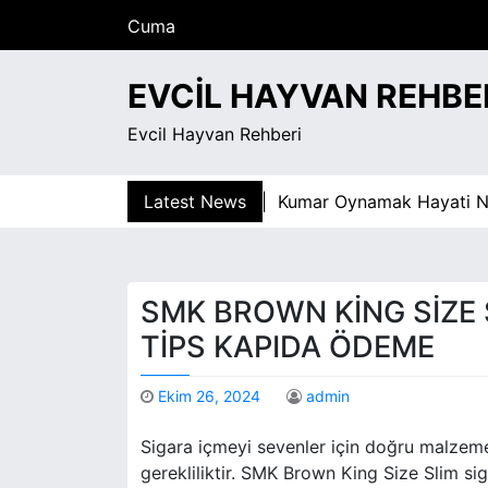
S
Cuma
k
Ağustos 7, 2026
i
4:05 am
EVCIL HAYVAN REHBE
p
t
Evcil Hayvan Rehberi
o
c
o
Latest News
Kumar Oynamak Hayati Nasil D
n
t
e
n
SMK BROWN KING SIZE S
t
TIPS KAPIDA ÖDEME
Ekim 26, 2024
admin
Sigara içmeyi sevenler için doğru malzeme
gerekliliktir. SMK Brown King Size Slim si