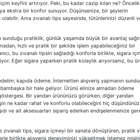
çim keyfini artırıyor. Peki, bu kadar cazip kılan ne? Öncelik
ıcıya ekstra bir konfor sunuyor. Düşünsenize, bir şeylerin
labilir. Ama zıvanalı tips sayesinde, tütünlerinizi düzenli v
sunduğu pratiklik, günlük yaşamda büyük bir avantaj sağlı
dan, hızlı ve pratik bir şekilde işlem yapabileceğiniz bir
ıcı, bu zıvanalı tipsin sağladığı konforla birlikte, sigara iç
nüyor. Eğer sigara yaparken pratik kolaylık arıyorsanız, bu ü
delim; kapıda ödeme. İnternetten alışveriş yapmanın sund
e bambaşka bir hale geliyor. Ürünü elinize almadan ödeme
 göstergesi. Bir yandan ürününüzü görürken, diğer yandan
şin ne kadar rahat ve konforlu olabileceğini hiç düşündünüz
ıdı ve ait aksesuarları sipariş ederken endişelenmenize ger
zıvanalı tips, sigara içmeyi bir sanata dönüştüren, pratik 
lerle birlikte alışveriş deneyiminizi yükseltmek istemez misin