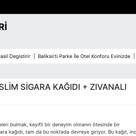
RI
egistirir |
Baliksirti Parke İle Otel Konforu Evinizde |
Bahi
LIM SIGARA KAĞIDI + ZIVANALI
leri bulmak, keyifli bir deneyim olmanın ötesinde bir
gara kağıdı, tam da bu noktada devreye giriyor. Bu kağıt, in