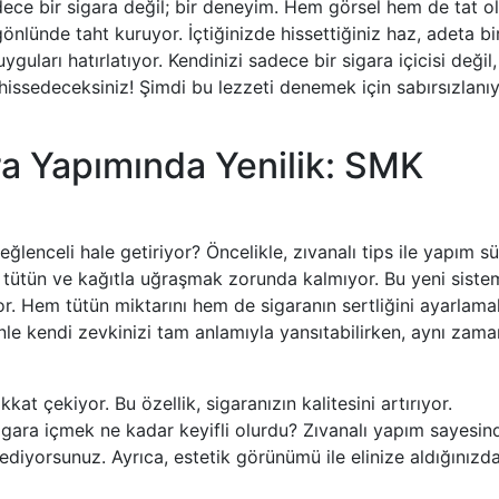
ce bir sigara değil; bir deneyim. Hem görsel hem de tat o
gönlünde taht kuruyor. İçtiğinizde hissettiğiniz haz, adeta bi
yguları hatırlatıyor. Kendinizi sadece bir sigara içicisi değil,
issedeceksiniz! Şimdi bu lezzeti denemek için sabırsızlanı
ara Yapımında Yenilik: SMK
ğlenceli hale getiriyor? Öncelikle, zıvanalı tips ile yapım sü
ce tütün ve kağıtla uğraşmak zorunda kalmıyor. Bu yeni siste
or. Hem tütün miktarını hem de sigaranın sertliğini ayarlama
nle kendi zevkinizi tam anlamıyla yansıtabilirken, aynı zam
at çekiyor. Bu özellik, sigaranızın kalitesini artırıyor.
sigara içmek ne kadar keyifli olurdu? Zıvanalı yapım sayesin
ediyorsunuz. Ayrıca, estetik görünümü ile elinize aldığınızd