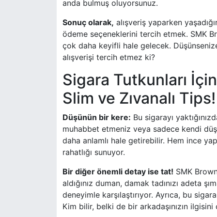
anda bulmuş oluyorsunuz.
Sonuç olarak,
alışveriş yaparken yaşadığın
ödeme seçeneklerini tercih etmek. SMK Br
çok daha keyifli hale gelecek. Düşünseniz
alışverişi tercih etmez ki?
Sigara Tutkunları İç
Slim ve Zıvanalı Tips!
Düşünün bir kere:
Bu sigarayı yaktığınızd
muhabbet etmeniz veya sadece kendi düşün
daha anlamlı hale getirebilir. Hem ince yapı
rahatlığı sunuyor.
Bir diğer önemli detay ise tat!
SMK Brown, k
aldığınız duman, damak tadınızı adeta şıma
deneyimle karşılaştırıyor. Ayrıca, bu sigar
Kim bilir, belki de bir arkadaşınızın ilgisin