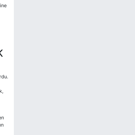
ine
K
rdu.
k,
en
ın