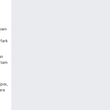
rown
 fark
un
n tam
pısı,
ara