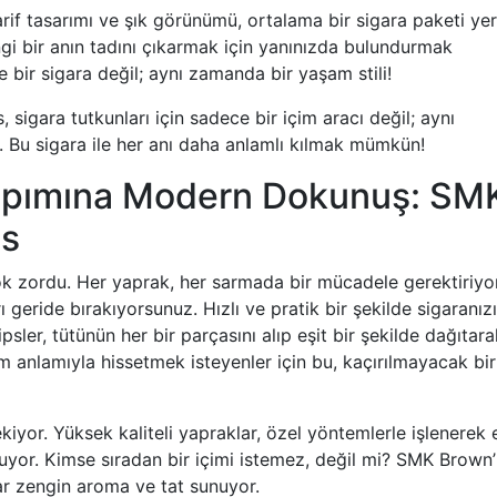
rif tasarımı ve şık görünümü, ortalama bir sigara paketi yer
ngi bir anın tadını çıkarmak için yanınızda bulundurmak
e bir sigara değil; aynı zamanda bir yaşam stili!
sigara tutkunları için sadece bir içim aracı değil; aynı
. Bu sigara ile her anı daha anlamlı kılmak mümkün!
Yapımına Modern Dokunuş: SM
ps
ok zordu. Her yaprak, her sarmada bir mücadele gerektiriyo
rı geride bırakıyorsunuz. Hızlı ve pratik bir şekilde sigaranızı
tipsler, tütünün her bir parçasını alıp eşit bir şekilde dağıtara
tam anlamıyla hissetmek isteyenler için bu, kaçırılmayacak bir
ekiyor. Yüksek kaliteli yapraklar, özel yöntemlerle işlenerek 
uyor. Kimse sıradan bir içimi istemez, değil mi? SMK Brown’
 zengin aroma ve tat sunuyor.