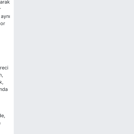
larak
r
 aynı
yor
reci
m,
k,
anda
de,
a