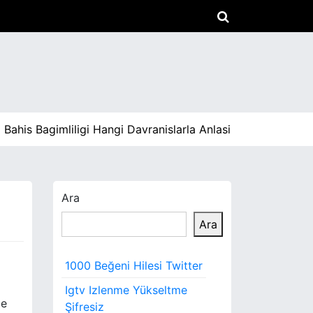
s Bagimliligi Hangi Davranislarla Anlasilir |
İc Mekan Temizli
Ara
Ara
1000 Beğeni Hilesi Twitter
Igtv Izlenme Yükseltme
ce
Şifresiz