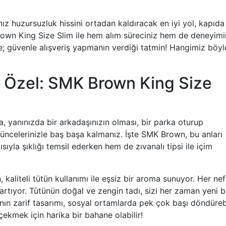
ız huzursuzluk hissini ortadan kaldıracak en iyi yol, kapıda
own King Size Slim ile hem alım süreciniz hem de deneyimi
e; güvenle alışveriş yapmanın verdiği tatmin! Hangimiz böyl
in Özel: SMK Brown King Size
a, yanınızda bir arkadaşınızın olması, bir parka oturup
celerinizle baş başa kalmanız. İşte SMK Brown, bu anları
sıyla şıklığı temsil ederken hem de zıvanalı tipsi ile içim
aliteli tütün kullanımı ile eşsiz bir aroma sunuyor. Her ne
rtıyor. Tütünün doğal ve zengin tadı, sizi her zaman yeni b
anın zarif tasarımı, sosyal ortamlarda pek çok başı döndürebi
i çekmek için harika bir bahane olabilir!