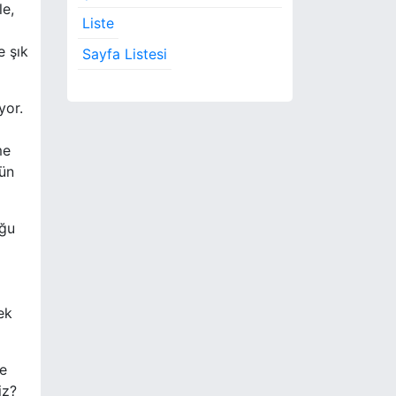
le,
Liste
e şık
Sayfa Listesi
yor.
me
rün
uğu
ek
ve
iz?