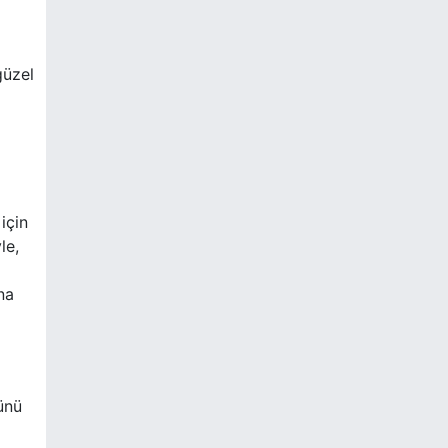
güzel
için
le,
na
ünü