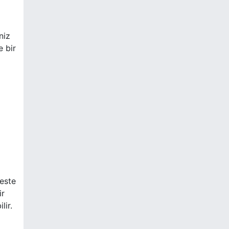
niz
e bir
feste
ir
lir.