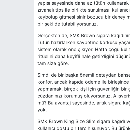
yapısı sayesinde daha az tütün kullanarak i
zıvanalı tips ile birlikte sunulması, kullan
kaybolup gitmesi sinir bozucu bir deneyim o
bir şekilde tutabiliyorsunuz.
Gerçekten de, SMK Brown sigara kağıdının 
Tütün hazırlarken kaybetme korkusu yaşama
sistem olarak öne çıkıyor. Hatta çoğu kullan
ritüelini daha keyifli hale getirdiğini düşü
tam size göre.
Şimdi de bir başka önemli detaydan bahse
konfor, ancak kapıda ödeme ile birleşinc
yapmamak, birçok kişi için güvenliğin bir
cüzdanınızı korumuş oluyorsunuz. Alışveri
mü? Bu avantaj sayesinde, artık sigara kağ
yok.
SMK Brown King Size Slim sigara kağıdı ve 
kullanıcı dostu bir tercih sunuyor. Bu ürün