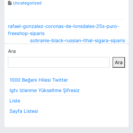
Uncategorized
Y
rafael-gonzalez-coronas-de-lonsdales-25s-puro-
a
freeshop-siparis
sobranie-black-russian-ithal-sigara-siparis
z
Ara
ı
Ara
g
e
1000 Beğeni Hilesi Twitter
z
Igtv Izlenme Yükseltme Şifresiz
i
Liste
Sayfa Listesi
n
m