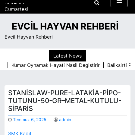
S
Cumartesi
k
Ağustos 8, 2026
i
10:52 pm
EVCIL HAYVAN REHBERI
p
t
Evcil Hayvan Rehberi
o
c
o
Latest News
n
si |
Kumar Oynamak Hayati Nasil Degistirir |
Baliksirti Pa
t
e
n
t
STANISLAW-PURE-LATAKIA-PIPO-
TUTUNU-50-GR–METAL-KUTULU-
SIPARIS
Temmuz 6, 2025
admin
SMK Kağıt