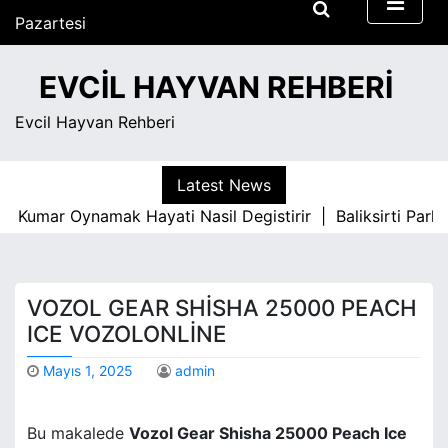
S
Pazartesi
k
Ağustos 10, 2026
i
6:50 am
EVCIL HAYVAN REHBERI
p
t
Evcil Hayvan Rehberi
o
c
o
Latest News
n
Kumar Oynamak Hayati Nasil Degistirir |
Baliksirti Parke 
t
e
n
t
VOZOL GEAR SHISHA 25000 PEACH
ICE VOZOLONLINE
Mayıs 1, 2025
admin
Bu makalede
Vozol Gear Shisha 25000 Peach Ice