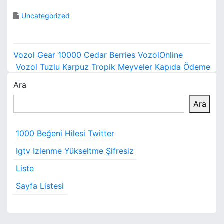
Uncategorized
Y
Vozol Gear 10000 Cedar Berries VozolOnline
a
Vozol Tuzlu Karpuz Tropik Meyveler Kapıda Ödeme
Ara
z
Ara
ı
g
1000 Beğeni Hilesi Twitter
e
Igtv Izlenme Yükseltme Şifresiz
z
Liste
i
Sayfa Listesi
n
m