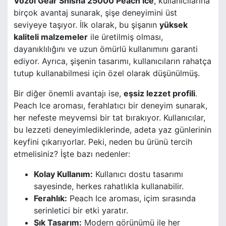
Vozol Gear Shisha 25000 Peach Ice
, kullanıcılarına
birçok avantaj sunarak, şişe deneyimini üst
seviyeye taşıyor. İlk olarak, bu şişanın
yüksek
kaliteli malzemeler
ile üretilmiş olması,
dayanıklılığını ve uzun ömürlü kullanımını garanti
ediyor. Ayrıca, şişenin tasarımı, kullanıcıların rahatça
tutup kullanabilmesi için özel olarak düşünülmüş.
Bir diğer önemli avantajı ise,
eşsiz lezzet profili
.
Peach Ice aroması, ferahlatıcı bir deneyim sunarak,
her nefeste meyvemsi bir tat bırakıyor. Kullanıcılar,
bu lezzeti deneyimlediklerinde, adeta yaz günlerinin
keyfini çıkarıyorlar. Peki, neden bu ürünü tercih
etmelisiniz? İşte bazı nedenler:
Kolay Kullanım:
Kullanıcı dostu tasarımı
sayesinde, herkes rahatlıkla kullanabilir.
Ferahlık:
Peach Ice aroması, içim sırasında
serinletici bir etki yaratır.
Şık Tasarım:
Modern görünümü ile her