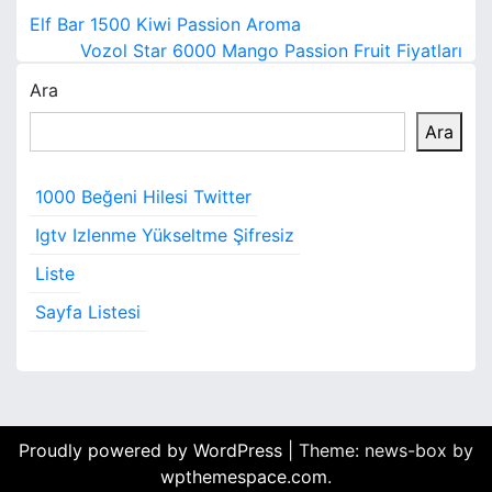
Y
Elf Bar 1500 Kiwi Passion Aroma
a
Vozol Star 6000 Mango Passion Fruit Fiyatları
Ara
z
Ara
ı
g
1000 Beğeni Hilesi Twitter
e
Igtv Izlenme Yükseltme Şifresiz
z
Liste
i
Sayfa Listesi
n
m
e
Proudly powered by WordPress
|
Theme: news-box by
s
wpthemespace.com
.