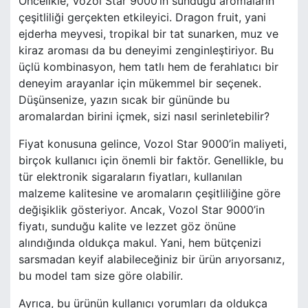
Öncelikle, Vozol Star 9000’in sunduğu aromaların
çeşitliliği gerçekten etkileyici. Dragon fruit, yani
ejderha meyvesi, tropikal bir tat sunarken, muz ve
kiraz aroması da bu deneyimi zenginleştiriyor. Bu
üçlü kombinasyon, hem tatlı hem de ferahlatıcı bir
deneyim arayanlar için mükemmel bir seçenek.
Düşünsenize, yazın sıcak bir gününde bu
aromalardan birini içmek, sizi nasıl serinletebilir?
Fiyat konusuna gelince, Vozol Star 9000’in maliyeti,
birçok kullanıcı için önemli bir faktör. Genellikle, bu
tür elektronik sigaraların fiyatları, kullanılan
malzeme kalitesine ve aromaların çeşitliliğine göre
değişiklik gösteriyor. Ancak, Vozol Star 9000’in
fiyatı, sunduğu kalite ve lezzet göz önüne
alındığında oldukça makul. Yani, hem bütçenizi
sarsmadan keyif alabileceğiniz bir ürün arıyorsanız,
bu model tam size göre olabilir.
Ayrıca, bu ürünün kullanıcı yorumları da oldukça