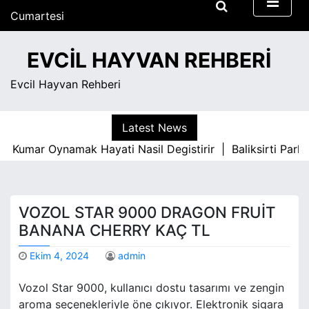
S
Cumartesi
k
Ağustos 8, 2026
i
4:03 am
EVCIL HAYVAN REHBERI
p
t
Evcil Hayvan Rehberi
o
c
o
Latest News
n
Kumar Oynamak Hayati Nasil Degistirir |
Baliksirti Parke 
t
e
n
t
VOZOL STAR 9000 DRAGON FRUIT
BANANA CHERRY KAÇ TL
Ekim 4, 2024
admin
Vozol Star 9000, kullanıcı dostu tasarımı ve zengin
aroma seçenekleriyle öne çıkıyor. Elektronik sigara