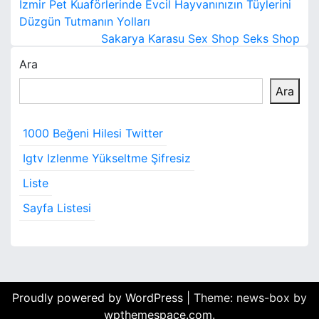
Y
İzmir Pet Kuaförlerinde Evcil Hayvanınızın Tüylerini
a
Düzgün Tutmanın Yolları
Sakarya Karasu Sex Shop Seks Shop
z
Ara
ı
Ara
g
e
1000 Beğeni Hilesi Twitter
z
Igtv Izlenme Yükseltme Şifresiz
i
Liste
Sayfa Listesi
n
m
e
s
Proudly powered by WordPress
|
Theme: news-box by
wpthemespace.com
.