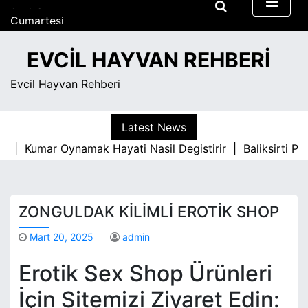
S
Cumartesi
k
Ağustos 8, 2026
i
9:46 am
EVCIL HAYVAN REHBERI
p
t
Evcil Hayvan Rehberi
o
c
o
Latest News
n
si |
Kumar Oynamak Hayati Nasil Degistirir |
Baliksirti Pa
t
e
n
t
ZONGULDAK KILIMLI EROTIK SHOP
Mart 20, 2025
admin
Erotik Sex Shop Ürünleri
İçin Sitemizi Ziyaret Edin: