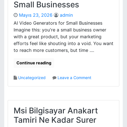
Small Businesses
o
o
y
r
Mayıs 23, 2026
admin
E
u
l
AI Video Generators for Small Businesses
n
e
Imagine this: you're a small business owner
u
k
A
with a great product, but your marketing
t
n
efforts feel like shouting into a void. You want
r
k
to reach more customers, but time ....
i
a
k
r
Continue reading
c
a
i
S
A
e
o
Uncategorized
Leave a Comment
c
r
n
i
v
A
l
i
i
M
s
V
u
i
Msi Bilgisayar Anakart
d
d
a
Tamiri Ne Kadar Surer
e
h
o