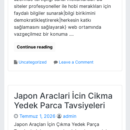
siteler profesyoneller ile hobi meraklıları için
faydalı bilgiler sunarak|bilgi birikimini
demokratikleştirerek|herkesin katkı
sağlamasını sağlayarak} web ortamında
vazgeçilmez bir konuma ....
Continue reading
o
Uncategorized
Leave a Comment
n
i
n
t
e
Japon Araclari İcin Cikma
r
Yedek Parca Tavsiyeleri
n
e
Temmuz 1, 2026
admin
t
f
Japon Araçları İçin Çıkma Yedek Parça
o