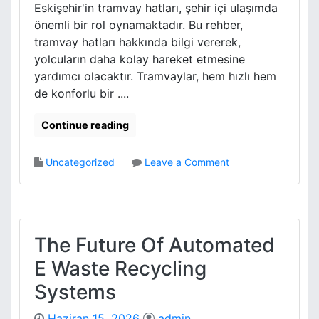
l
Eskişehir'in tramvay hatları, şehir içi ulaşımda
a
önemli bir rol oynamaktadır. Bu rehber,
r
tramvay hatları hakkında bilgi vererek,
i
yolcuların daha kolay hareket etmesine
İ
yardımcı olacaktır. Tramvaylar, hem hızlı hem
c
i
de konforlu bir ....
n
C
Continue reading
i
k
o
Uncategorized
Leave a Comment
m
n
a
E
Y
s
e
k
d
i
The Future Of Automated
e
s
k
E Waste Recycling
e
P
h
Systems
a
i
r
r
c
Haziran 15, 2026
admin