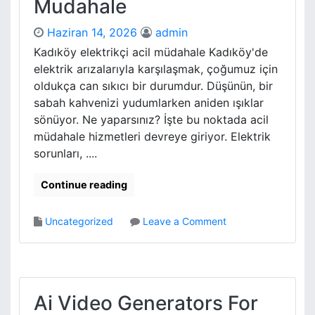
Mudahale
c
t
y
o
c
Haziran 14, 2026
admin
p
l
İ
Kadıköy elektrikçi acil müdahale Kadıköy'de
i
s
elektrik arızalarıyla karşılaşmak, çoğumuz için
n
i
oldukça can sıkıcı bir durumdur. Düşünün, bir
g
n
sabah kahvenizi yudumlarken aniden ışıklar
S
m
sönüyor. Ne yaparsınız? İşte bu noktada acil
y
a
s
müdahale hizmetleri devreye giriyor. Elektrik
V
t
e
sorunları, ....
e
P
m
e
Continue reading
s
r
f
o
Uncategorized
Leave a Comment
o
n
r
K
m
a
a
d
n
i
Ai Video Generators For
s
k
S