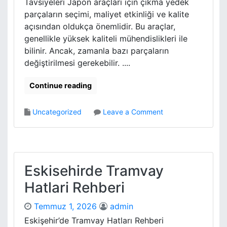
Tavsiyeleri Japon araçları için çıkma yedek
r
parçaların seçimi, maliyet etkinliği ve kalite
u
açısından oldukça önemlidir. Bu araçlar,
m
genellikle yüksek kaliteli mühendislikleri ile
l
bilinir. Ancak, zamanla bazı parçaların
a
r
değiştirilmesi gerekebilir. ....
ı
Continue reading
o
Uncategorized
Leave a Comment
n
J
a
p
o
Eskisehirde Tramvay
n
Hatlari Rehberi
A
r
Temmuz 1, 2026
admin
a
c
Eskişehir’de Tramvay Hatları Rehberi