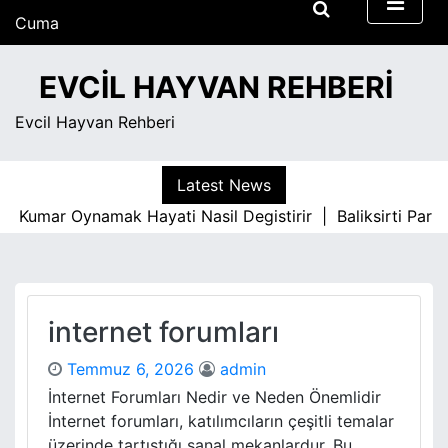
S
Cuma
k
Ağustos 7, 2026
i
6:46 pm
EVCIL HAYVAN REHBERI
p
t
Evcil Hayvan Rehberi
o
c
o
Latest News
n
Kumar Oynamak Hayati Nasil Degistirir |
Baliksirti Parke 
t
e
n
t
internet forumları
Temmuz 6, 2026
admin
İnternet Forumları Nedir ve Neden Önemlidir
İnternet forumları, katılımcıların çeşitli temalar
üzerinde tartıştığı sanal mekanlardur. Bu