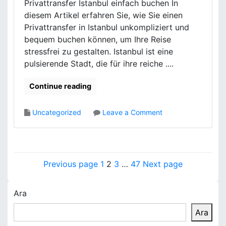
R
Privattransfer Istanbul einfach buchen In
a
a
diesem Artikel erfahren Sie, wie Sie einen
d
p
Privattransfer in Istanbul unkompliziert und
a
o
r
bequem buchen können, um Ihre Reise
r
S
stressfrei zu gestalten. Istanbul ist eine
u
u
pulsierende Stadt, die für ihre reiche ....
İ
r
c
e
i
Continue reading
r
n
E
o
Uncategorized
Leave a Comment
n
n
S
P
i
r
k
i
Y
Y
P
P
P
P
Previous page
1
2
3
…
47
Next page
v
a
a
a
a
a
a
a
p
t
g
g
g
g
i
Ara
z
t
e
e
e
e
l
r
Ara
a
ı
a
n