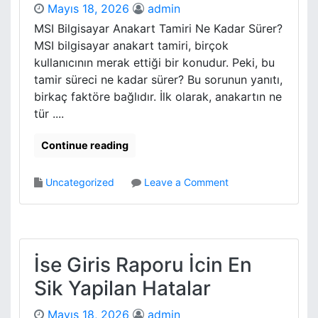
a
Mayıs 18, 2026
admin
G
l
e
MSI Bilgisayar Anakart Tamiri Ne Kadar Sürer?
e
n
MSI bilgisayar anakart tamiri, birçok
e
kullanıcının merak ettiği bir konudur. Peki, bu
r
tamir süreci ne kadar sürer? Bu sorunun yanıtı,
a
birkaç faktöre bağlıdır. İlk olarak, anakartın ne
t
tür ....
o
r
s
Continue reading
F
o
o
Uncategorized
Leave a Comment
r
n
S
M
m
s
a
i
l
B
İse Giris Raporu İcin En
l
i
B
Sik Yapilan Hatalar
l
u
g
s
Mayıs 18, 2026
admin
i