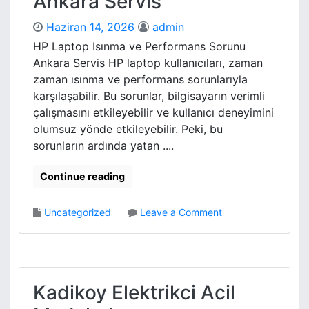
Ankara Servis
r
r
i
e
Haziran 14, 2026
admin
O
HP Laptop Isınma ve Performans Sorunu
f
Ankara Servis HP laptop kullanıcıları, zaman
A
u
zaman ısınma ve performans sorunlarıyla
t
karşılaşabilir. Bu sorunlar, bilgisayarın verimli
o
çalışmasını etkileyebilir ve kullanıcı deneyimini
m
olumsuz yönde etkileyebilir. Peki, bu
a
sorunların ardında yatan ....
t
e
Continue reading
d
E
W
o
Uncategorized
Leave a Comment
a
n
s
H
t
p
e
L
R
a
Kadikoy Elektrikci Acil
e
p