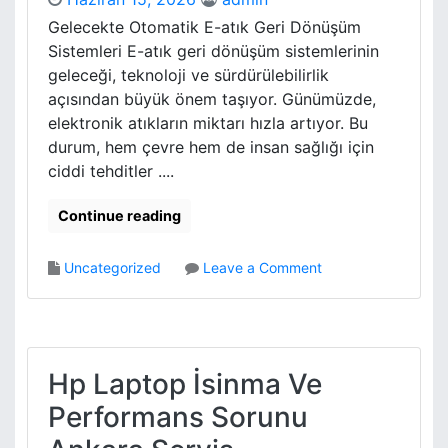
d
a
Gelecekte Otomatik E-atık Geri Dönüşüm
e
T
Sistemleri E-atık geri dönüşüm sistemlerinin
T
a
r
geleceği, teknoloji ve sürdürülebilirlik
v
a
açısından büyük önem taşıyor. Günümüzde,
s
m
elektronik atıkların miktarı hızla artıyor. Bu
i
v
y
durum, hem çevre hem de insan sağlığı için
a
e
ciddi tehditler ....
y
l
H
e
Continue reading
a
r
t
i
l
o
Uncategorized
Leave a Comment
a
n
r
T
i
h
R
e
e
F
Hp Laptop İsinma Ve
h
u
Performans Sorunu
b
t
e
u