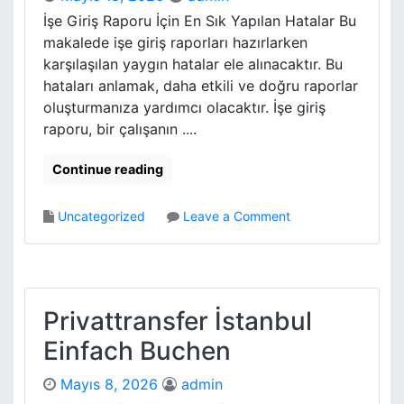
i
s
İşe Giriş Raporu İçin En Sık Yapılan Hatalar Bu
n
a
makalede işe giriş raporları hazırlarken
e
y
karşılaşılan yaygın hatalar ele alınacaktır. Bu
s
a
s
hataları anlamak, daha etkili ve doğru raporlar
r
e
oluşturmanıza yardımcı olacaktır. İşe giriş
A
s
raporu, bir çalışanın ....
n
a
k
Continue reading
a
r
o
Uncategorized
Leave a Comment
t
n
T
İ
a
s
m
e
i
G
Privattransfer İstanbul
r
i
i
Einfach Buchen
r
N
i
e
Mayıs 8, 2026
admin
s
K