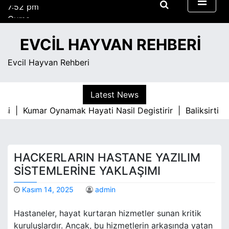
7:52 pm
S
Cuma
k
Ağustos 7, 2026
i
7:52 pm
EVCIL HAYVAN REHBERI
p
t
Evcil Hayvan Rehberi
o
c
o
Latest News
n
asi |
Kumar Oynamak Hayati Nasil Degistirir |
Baliksirti P
t
e
n
t
HACKERLARIN HASTANE YAZILIM
SISTEMLERINE YAKLAŞIMI
Kasım 14, 2025
admin
Hastaneler, hayat kurtaran hizmetler sunan kritik
kuruluşlardır. Ancak, bu hizmetlerin arkasında yatan