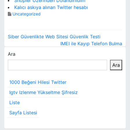
Shopier Üzerinden Dolandırıldım
Kalıcı askıya alınan Twitter hesabı
Uncategorized
Y
Siber Güvenlikte Web Sitesi Güvenlik Testi
a
IMEI ile Kayıp Telefon Bulma
Ara
z
Ara
ı
g
1000 Beğeni Hilesi Twitter
e
Igtv Izlenme Yükseltme Şifresiz
z
Liste
i
Sayfa Listesi
n