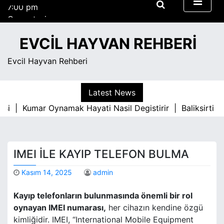
7:00 pm
S
Cumartesi
k
Ağustos 8, 2026
i
7:00 pm
EVCIL HAYVAN REHBERI
p
t
Evcil Hayvan Rehberi
o
c
o
Latest News
n
asi |
Kumar Oynamak Hayati Nasil Degistirir |
Baliksirti P
t
e
n
t
IMEI ILE KAYIP TELEFON BULMA
Kasım 14, 2025
admin
Kayıp telefonların bulunmasında önemli bir rol
oynayan IMEI numarası,
her cihazın kendine özgü
kimliğidir. IMEI, “International Mobile Equipment